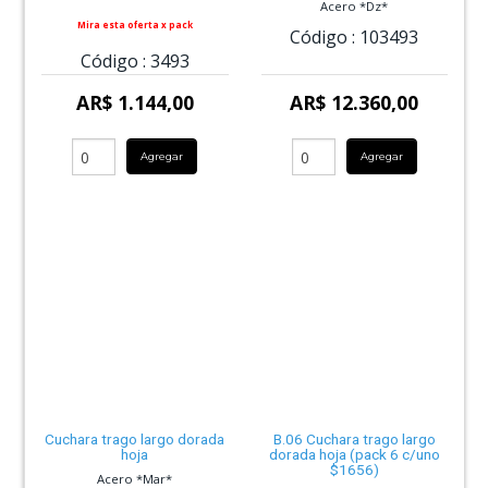
Acero *Dz*
Mira esta oferta x pack
Código :
103493
Código :
3493
AR$ 1.144,00
AR$ 12.360,00
Agregar
Agregar
Cuchara trago largo dorada
B.06 Cuchara trago largo
hoja
dorada hoja (pack 6 c/uno
$1656)
Acero *Mar*