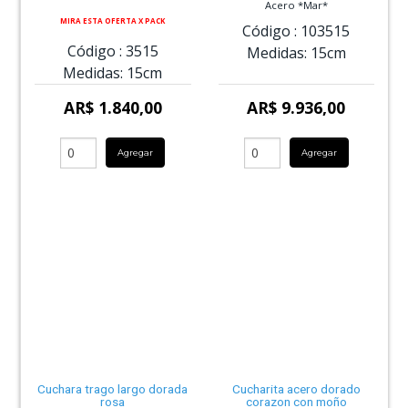
Acero *Mar*
MIRA ESTA OFERTA X PACK
Código :
103515
Código :
3515
Medidas:
15cm
Medidas:
15cm
AR$ 1.840,00
AR$ 9.936,00
Agregar
Agregar
Cuchara trago largo dorada
Cucharita acero dorado
rosa
corazon con moño