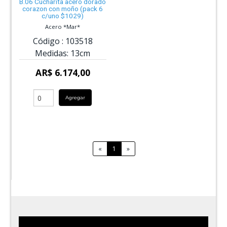
B.06 Cucharita acero dorado
corazon con moño (pack 6
c/uno $1029)
Acero *Mar*
Código :
103518
Medidas:
13cm
AR$ 6.174,00
Agregar
«
1
»