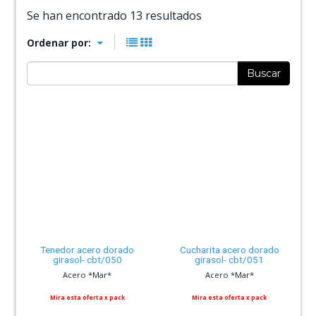
Se han encontrado 13 resultados
Ordenar por:
Buscar
Tenedor acero dorado
Cucharita acero dorado
girasol- cbt/050
girasol- cbt/051
Acero *Mar*
Acero *Mar*
Mira esta oferta x pack
Mira esta oferta x pack