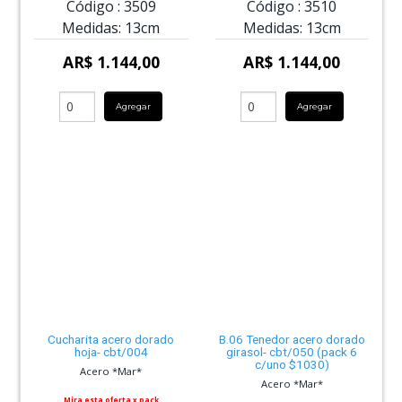
Código :
3509
Código :
3510
Medidas:
13cm
Medidas:
13cm
AR$ 1.144,00
AR$ 1.144,00
Agregar
Agregar
Cucharita acero dorado
B.06 Tenedor acero dorado
hoja- cbt/004
girasol- cbt/050 (pack 6
c/uno $1030)
Acero *Mar*
Acero *Mar*
Mira esta oferta x pack