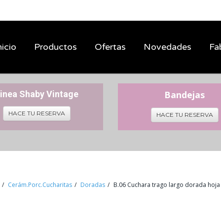
nicio
Productos
Ofertas
Novedades
Fa
inea Shaby Vintage
Bandejas
HACE TU RESERVA
HACE TU RESERVA
Cerám.Porc.Cucharitas
Doradas
B.06 Cuchara trago largo dorada hoja