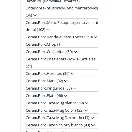
Bazar Vs. (Bombilla-Cucharitas-
Untadores-Infusores-Condimenteros-vs)
(56)
Cerám.Porc.(Azuc,P.saquito,jarrita,vs,mini
deep) (108)
Cerám.Porc.Bandeja-Plato-Torter (159)
Cerám.Porc.Chop (1)
Cerám.Porc.Cucharitas (50)
Cerám.Porc.Ensaladera-Bowls-Cazuelas
(21)
Cerám.Porc.Hornitos (30)
Cerám.Porc.Mate (32)
Cerám.Porc.Pinguinos (53)
Cerám.Porc.Plato (46)
Cerám.Porc.Taza-Mug blanco (59)
Cerám.Porc.Taza-Mug Color (122)
Cerám.Porc.Taza-Mug Decorado (17)
Cerám.Porc.Tazon color y blanco (43)