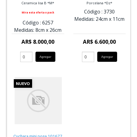
Ceramica lisa B *M*
Porcelana *Dz*
Código :
3730
Mira esta oferta x pack
Medidas:
24cm
x
11cm
Código :
6257
Medidas:
8cm
x
26cm
AR$ 8.000,00
AR$ 6.600,00
Agregar
Agregar
NUEVO
Cuchara mini posa 101677