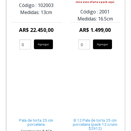
mira esta oferta x pack aqui
Código :
102003
Código :
2001
Medidas:
13cm
Medidas:
16.5cm
AR$ 22.450,00
AR$ 1.499,00
Agregar
Agregar
Pala de torta 25 cm
B.12 Pala de torta 25 cm
porcelana
porcelana (pack 12 c/uno
$2912)
Ceramica lisa B *G*