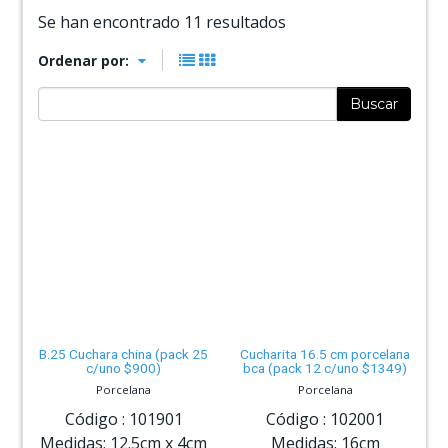
Se han encontrado 11 resultados
Ordenar por:
Buscar
B.25 Cuchara china (pack 25
Cucharita 16.5 cm porcelana
c/uno $900)
bca (pack 12 c/uno $1349)
Porcelana
Porcelana
Código :
101901
Código :
102001
Medidas:
12.5cm
x
4cm
Medidas:
16cm