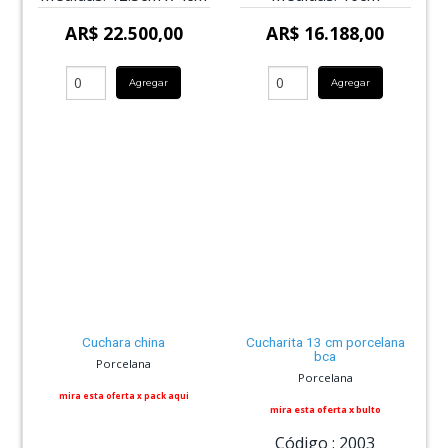
AR$ 22.500,00
AR$ 16.188,00
Agregar
Agregar
Cuchara china
Cucharita 13 cm porcelana
bca
Porcelana
Porcelana
mira esta oferta x pack aqui
mira esta oferta x bulto
Código :
2003