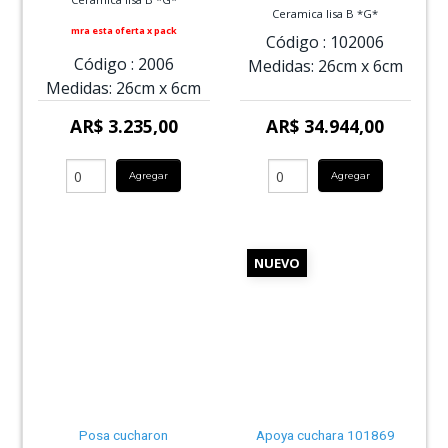
Ceramica lisa B *G*
mra esta oferta x pack
Código :
102006
Código :
2006
Medidas:
26cm
x
6cm
Medidas:
26cm
x
6cm
AR$ 3.235,00
AR$ 34.944,00
Agregar
Agregar
NUEVO
Posa cucharon
Apoya cuchara 101869