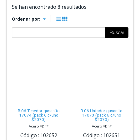
Se han encontrado 8 resultados
Ordenar por:
Buscar
B.06 Tenedor gusanito
B.06 Untador gusanito
17074 (pack 6 c/uno
17073 (pack 6 c/uno
$2070)
$2070)
Acero *Dn*
Acero *Dn*
Código :
102652
Código :
102651