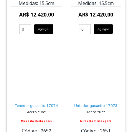
Medidas:
15.5cm
Medidas:
15.5cm
AR$ 12.420,00
AR$ 12.420,00
Agregar
Agregar
Tenedor gusanito 17074
Untador gusanito 17073
Acero *Dn*
Acero *Dn*
Mira esta oferta x pack
Mira esta oferta x pack
Código :
2652
Código :
2651