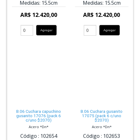
Medidas:
15.5cm
Medidas:
15.5cm
AR$ 12.420,00
AR$ 12.420,00
Agregar
Agregar
B.06 Cuchara capuchino
B.06 Cuchara gusanito
gusanito 17076 (pack 6
17075 (pack 6 c/uno
c/uno $2070)
$2070)
Acero *Dn*
Acero *Dn*
Código :
102654
Código :
102653