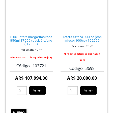
B.06 Tetera margaritas rosa
Tetera azteca 900 cc (con
850ml 17006 (pack 6 c/uno
infusor 900cc) 102050
$17999)
Porcelana *Dz*
Porcelana *Dn*
Mira estos articulos que hacen
Mira estos articulos que hacen jueg
juego
Código :
103721
Código :
3698
AR$ 107.994,00
AR$ 20.000,00
Agregar
Agregar
NUEVO