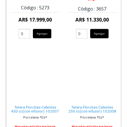
Código :
5273
Código :
3657
AR$ 17.999,00
AR$ 11.330,00
Agregar
Agregar
Tetera Florcitas Celestes
Tetera Florcitas Celestes
450 cc(con infusor) 102007
250 cc(con infusor) 102008
Porcelana *Dz*
Porcelana *Dz*
Mira estos articulos que hacen
Mira estos articulos que hacen