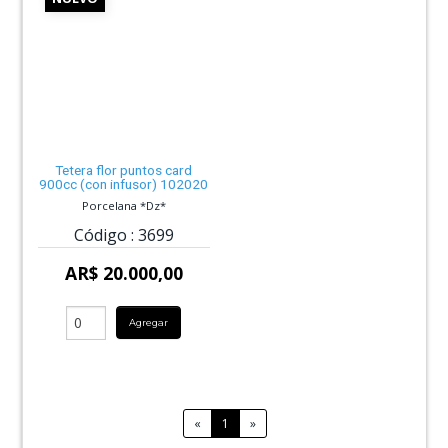
Tetera flor puntos card
900cc (con infusor) 102020
Porcelana *Dz*
Código :
3699
AR$ 20.000,00
Agregar
«
1
»