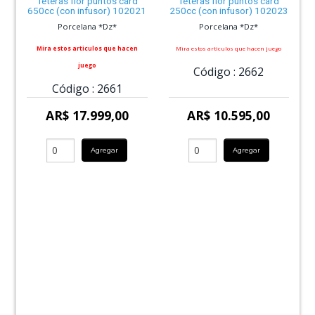
Teteras flor puntos card
Teteras flor puntos card
650cc (con infusor) 102021
250cc (con infusor) 102023
Porcelana *Dz*
Porcelana *Dz*
Mira estos articulos que hacen
Mira estos articulos que hacen juego
juego
Código :
2662
Código :
2661
AR$ 17.999,00
AR$ 10.595,00
Agregar
Agregar