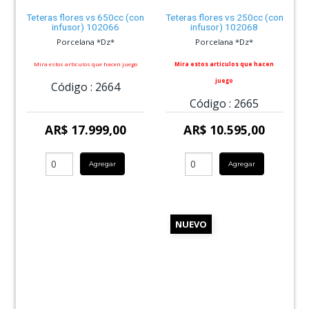
Teteras flores vs 650cc (con
Teteras flores vs 250cc (con
infusor) 102066
infusor) 102068
Porcelana *Dz*
Porcelana *Dz*
Mira estos articulos que hacen juego
Mira estos articulos que hacen
juego
Código :
2664
Código :
2665
AR$ 17.999,00
AR$ 10.595,00
Agregar
Agregar
NUEVO