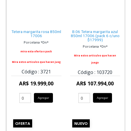
Tetera margarita rosa 850ml
B.06 Tetera margarita azul
17006
850ml 17006 (pack 6 c/uno
$17999)
Porcelana *Dn*
Porcelana *Dn*
mira esta oferta x pack
Mira estos articulos que hacen
Mira estos articulos que hacen jueg
juego
Código :
3721
Código :
103720
AR$ 19.999,00
AR$ 107.994,00
Agregar
Agregar
OFERTA
NUEVO