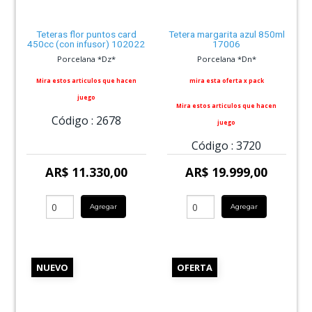
Teteras flor puntos card
Tetera margarita azul 850ml
450cc (con infusor) 102022
17006
Porcelana *Dz*
Porcelana *Dn*
Mira estos articulos que hacen
mira esta oferta x pack
juego
Mira estos articulos que hacen
Código :
2678
juego
Código :
3720
AR$ 11.330,00
AR$ 19.999,00
Agregar
Agregar
NUEVO
OFERTA