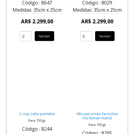
Código :
8647
Código :
8029
Medidas:
35cm
x
25cm
Medidas:
35cm
x
25cm
AR$ 2.299,00
AR$ 2.299,00
Agregar
Agregar
C-cup cake pasteles
Mis personas favoritas
me.llaman mamá
Para 750 gr
Para 750 gr
Código :
8244
Código :
8295