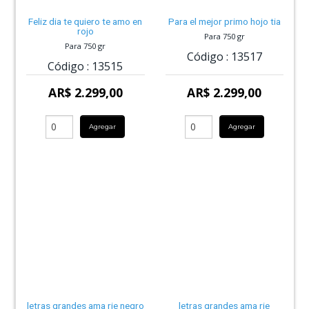
Feliz dia te quiero te amo en
Para el mejor primo hojo tia
rojo
Para 750 gr
Para 750 gr
Código :
13517
Código :
13515
AR$ 2.299,00
AR$ 2.299,00
Agregar
Agregar
letras grandes ama rie negro
letras grandes ama rie