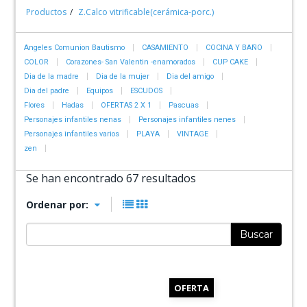
Productos
Z.Calco vitrificable(cerámica-porc.)
Angeles Comunion Bautismo
CASAMIENTO
COCINA Y BAÑO
COLOR
Corazones- San Valentin -enamorados
CUP CAKE
Dia de la madre
Dia de la mujer
Dia del amigo
Dia del padre
Equipos
ESCUDOS
Flores
Hadas
OFERTAS 2 X 1
Pascuas
Personajes infantiles nenas
Personajes infantiles nenes
Personajes infantiles varios
PLAYA
VINTAGE
zen
Se han encontrado 67 resultados
Ordenar por:
Buscar
OFERTA