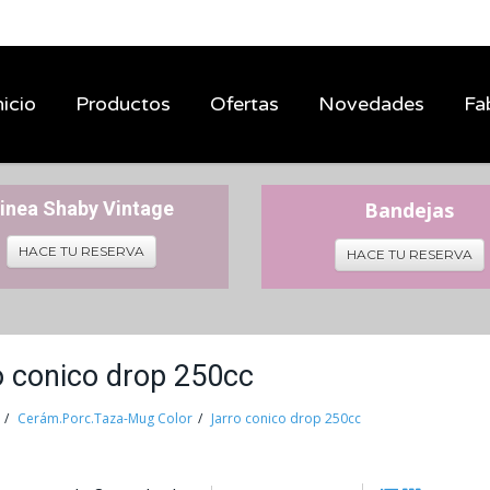
nicio
Productos
Ofertas
Novedades
Fa
inea Shaby Vintage
Bandejas
HACE TU RESERVA
HACE TU RESERVA
o conico drop 250cc
Cerám.Porc.Taza-Mug Color
Jarro conico drop 250cc