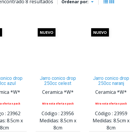
encontrado 8 resultados
Ordenar por:
NUEVO
NUEVO
conico drop
Jarro conico drop
Jarro conico drop
cc azul
250cc celest
250cc naranj
mica *W*
Ceramica *W*
Ceramica *W*
a oferta x pack
Mira esta oferta x pack
Mira esta oferta x pack
o :
23962
Código :
23956
Código :
23959
as:
8.5cm
x
Medidas:
8.5cm
x
Medidas:
8.5cm
x
8cm
8cm
8cm