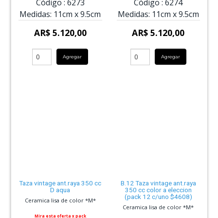
Código :
6273
Código :
6274
Medidas:
11cm
x
9.5cm
Medidas:
11cm
x
9.5cm
AR$ 5.120,00
AR$ 5.120,00
Agregar
Agregar
Taza vintage ant.raya 350 cc
B.12 Taza vintage ant.raya
D aqua
350 cc color a eleccion
(pack 12 c/uno $4608)
Ceramica lisa de color *M*
Ceramica lisa de color *M*
Mira esta oferta x pack