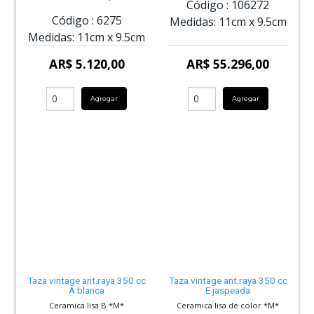
Código :
106272
Código :
6275
Medidas:
11cm
x
9.5cm
Medidas:
11cm
x
9.5cm
AR$ 5.120,00
AR$ 55.296,00
Agregar
Agregar
Taza vintage ant.raya 350 cc
Taza vintage ant.raya 350 cc
A blanca
E jaspeada
Ceramica lisa B *M*
Ceramica lisa de color *M*