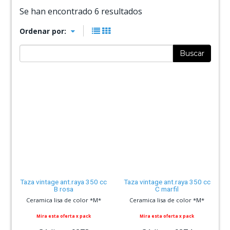
Se han encontrado 6 resultados
Ordenar por:
Buscar
Taza vintage ant.raya 350 cc
Taza vintage ant.raya 350 cc
B rosa
C marfil
Ceramica lisa de color *M*
Ceramica lisa de color *M*
Mira esta oferta x pack
Mira esta oferta x pack