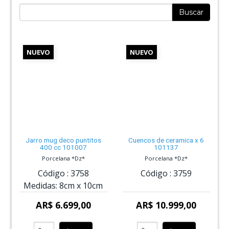
Buscar
NUEVO
NUEVO
Jarro mug deco puntitos
Cuencos de ceramica x 6
400 cc 101007
101137
Porcelana *Dz*
Porcelana *Dz*
Código :
3758
Código :
3759
Medidas:
8cm
x
10cm
AR$ 6.699,00
AR$ 10.999,00