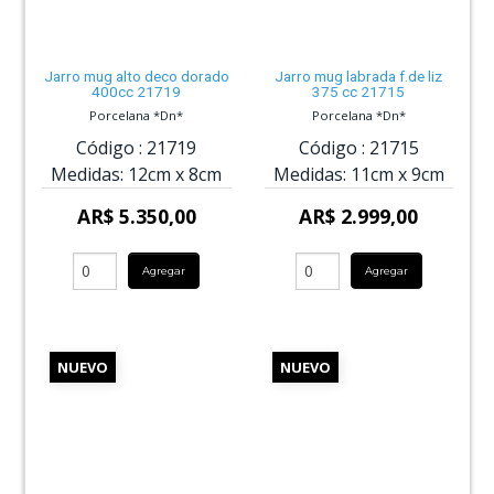
Jarro mug alto deco dorado
Jarro mug labrada f.de liz
400cc 21719
375 cc 21715
Porcelana *Dn*
Porcelana *Dn*
Código :
21719
Código :
21715
Medidas:
12cm
x
8cm
Medidas:
11cm
x
9cm
AR$ 5.350,00
AR$ 2.999,00
Agregar
Agregar
NUEVO
NUEVO