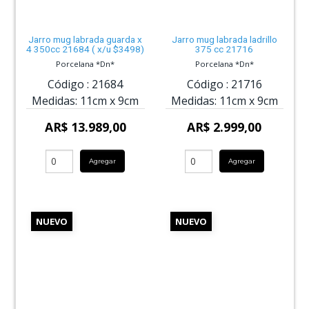
Jarro mug labrada guarda x
Jarro mug labrada ladrillo
4 350cc 21684 ( x/u $3498)
375 cc 21716
Porcelana *Dn*
Porcelana *Dn*
Código :
21684
Código :
21716
Medidas:
11cm
x
9cm
Medidas:
11cm
x
9cm
AR$ 13.989,00
AR$ 2.999,00
Agregar
Agregar
NUEVO
NUEVO