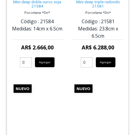
Mini deep doble curvo soja
Mini deep triple redondo
21584
21581
Porcelana *Dn*
Porcelana *Dn*
Código :
21584
Código :
21581
Medidas:
14cm
x
6.5cm
Medidas:
23.8cm
x
6.5cm
AR$ 2.666,00
AR$ 6.288,00
Agregar
Agregar
NUEVO
NUEVO