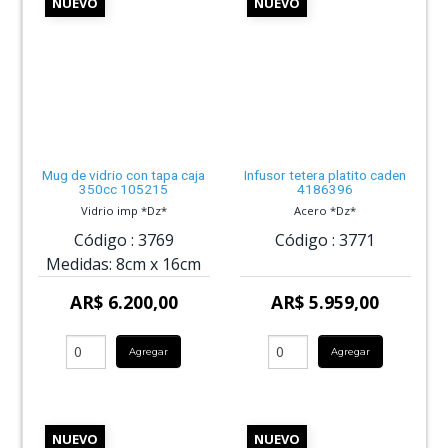
NUEVO
NUEVO
Mug de vidrio con tapa caja
Infusor tetera platito caden
350cc 105215
4186396
Vidrio imp *Dz*
Acero *Dz*
Código :
3769
Código :
3771
Medidas:
8cm
x
16cm
AR$ 6.200,00
AR$ 5.959,00
Agregar
Agregar
NUEVO
NUEVO