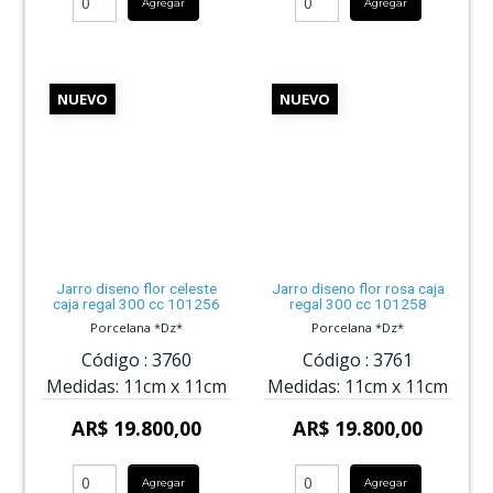
Agregar
Agregar
NUEVO
NUEVO
Jarro diseno flor celeste
Jarro diseno flor rosa caja
caja regal 300 cc 101256
regal 300 cc 101258
Porcelana *Dz*
Porcelana *Dz*
Código :
3760
Código :
3761
Medidas:
11cm
x
11cm
Medidas:
11cm
x
11cm
AR$ 19.800,00
AR$ 19.800,00
Agregar
Agregar