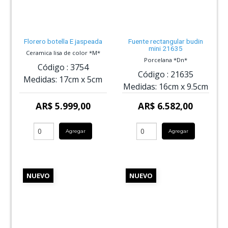
Florero botella E jaspeada
Fuente rectangular budin
mini 21635
Ceramica lisa de color *M*
Porcelana *Dn*
Código :
3754
Código :
21635
Medidas:
17cm
x
5cm
Medidas:
16cm
x
9.5cm
AR$ 5.999,00
AR$ 6.582,00
Agregar
Agregar
NUEVO
NUEVO