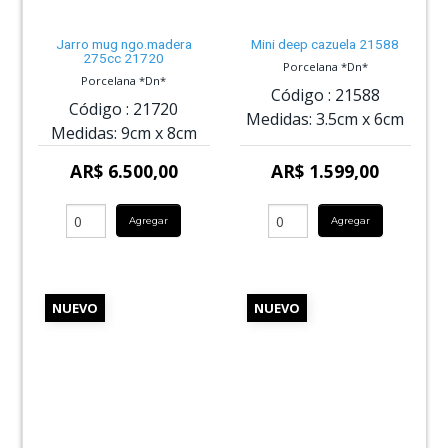
Jarro mug ngo.madera
Mini deep cazuela 21588
275cc 21720
Porcelana *Dn*
Porcelana *Dn*
Código :
21588
Código :
21720
Medidas:
3.5cm
x
6cm
Medidas:
9cm
x
8cm
AR$ 6.500,00
AR$ 1.599,00
Agregar
Agregar
NUEVO
NUEVO