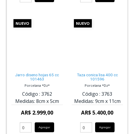
NUEVO
NUEVO
Jarro diseno hojas 65 cc
Taza conica lisa 400 cc
101463
101596
Porcelana *Dz*
Porcelana *Dz*
Código :
3762
Código :
3763
Medidas:
8cm
x
5cm
Medidas:
9cm
x
11cm
AR$ 2.999,00
AR$ 5.400,00
Agregar
Agregar