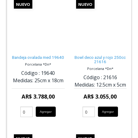
NUEVO
NUEVO
Bandeja ovalada med 19640
Bowl deco azul y rojo 250cc
21616
Porcelana *Dn*
Porcelana *Dn*
Código :
19640
Código :
21616
Medidas:
25cm
x
18cm
Medidas:
12.5cm
x
5cm
AR$ 3.788,00
AR$ 3.055,00
Agregar
Agregar