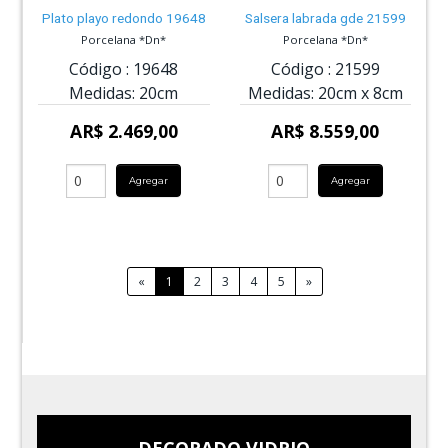
Plato playo redondo 19648
Salsera labrada gde 21599
Porcelana *Dn*
Porcelana *Dn*
Código :
19648
Código :
21599
Medidas:
20cm
Medidas:
20cm
x
8cm
AR$ 2.469,00
AR$ 8.559,00
Agregar
Agregar
«
1
2
3
4
5
»
DECORADO VIDRIO