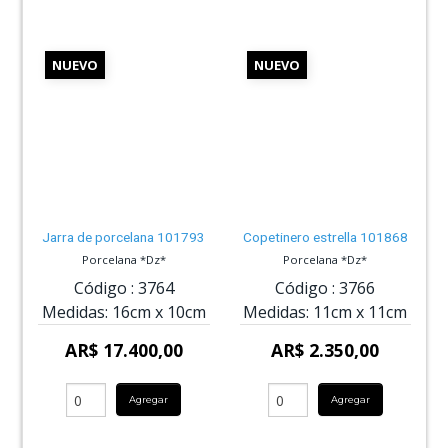
NUEVO
NUEVO
Jarra de porcelana 101793
Copetinero estrella 101868
Porcelana *Dz*
Porcelana *Dz*
Código :
3764
Código :
3766
Medidas:
16cm
x
10cm
Medidas:
11cm
x
11cm
AR$ 17.400,00
AR$ 2.350,00
Agregar
Agregar