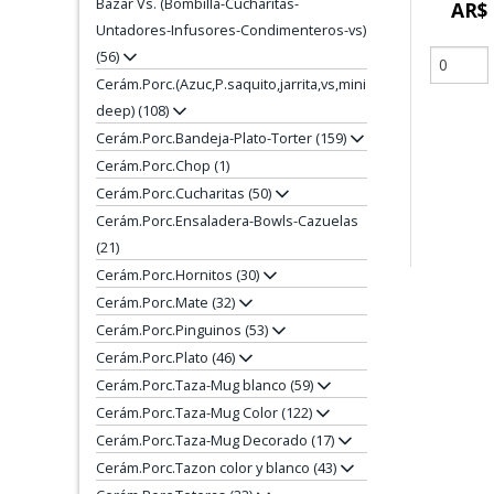
Bazar Vs. (Bombilla-Cucharitas-
AR$ 
Untadores-Infusores-Condimenteros-vs)
(56)
Cerám.Porc.(Azuc,P.saquito,jarrita,vs,mini
deep) (108)
Cerám.Porc.Bandeja-Plato-Torter (159)
Cerám.Porc.Chop (1)
Cerám.Porc.Cucharitas (50)
Cerám.Porc.Ensaladera-Bowls-Cazuelas
(21)
Cerám.Porc.Hornitos (30)
Cerám.Porc.Mate (32)
Cerám.Porc.Pinguinos (53)
Cerám.Porc.Plato (46)
Cerám.Porc.Taza-Mug blanco (59)
Cerám.Porc.Taza-Mug Color (122)
Cerám.Porc.Taza-Mug Decorado (17)
Cerám.Porc.Tazon color y blanco (43)