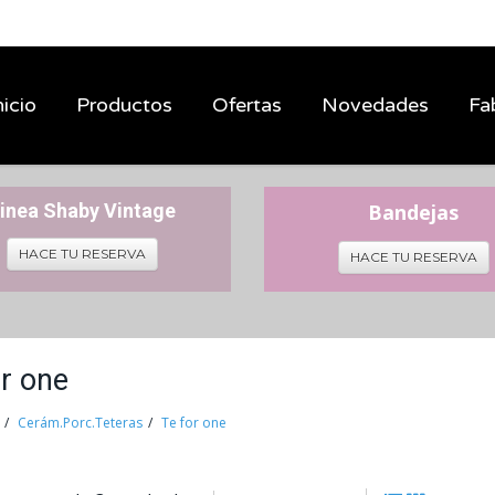
nicio
Productos
Ofertas
Novedades
Fa
inea Shaby Vintage
Bandejas
HACE TU RESERVA
HACE TU RESERVA
or one
Cerám.Porc.Teteras
Te for one