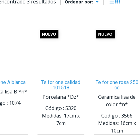
encontrado 3 resultados
Ordenar por:
NUEVO
NUEVO
one A blanca
Te for one calidad
Te for one rosa 250
101518
cc
a lisa B *n*
Porcelana *Dz*
Ceramica lisa de
go :
1074
color *n*
Código :
5320
Medidas:
17cm
x
Código :
3566
7cm
Medidas:
16cm
x
10cm