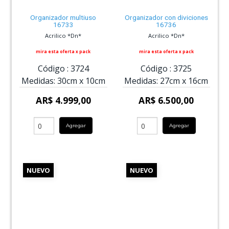
Organizador multiuso
Organizador con diviciones
16733
16736
Acrilico *Dn*
Acrilico *Dn*
mira esta oferta x pack
mira esta oferta x pack
Código :
3724
Código :
3725
Medidas:
30cm
x
10cm
Medidas:
27cm
x
16cm
AR$ 4.999,00
AR$ 6.500,00
Agregar
Agregar
NUEVO
NUEVO