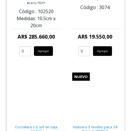
Acero *Dn*
Código :
3074
Código :
102520
Medidas:
10.5cm
x
20cm
AR$ 285.660,00
AR$ 19.550,00
Agregar
Agregar
NUEVO
Coctelera x 6 set en caja
Huevera 3 niveles para 24
16444
huevos 20864