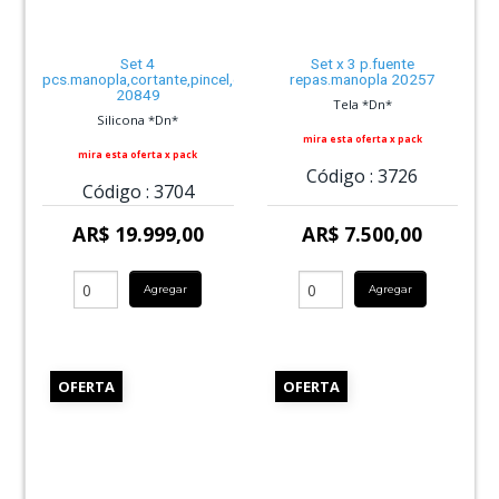
Set 4
Set x 3 p.fuente
pcs.manopla,cortante,pincel,espa
repas.manopla 20257
20849
Tela *Dn*
Silicona *Dn*
mira esta oferta x pack
mira esta oferta x pack
Código :
3726
Código :
3704
AR$ 19.999,00
AR$ 7.500,00
Agregar
Agregar
OFERTA
OFERTA