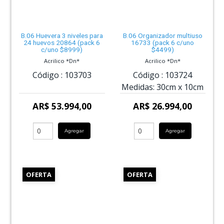
B.06 Huevera 3 niveles para
B.06 Organizador multiuso
24 huevos 20864 (pack 6
16733 (pack 6 c/uno
c/uno $8999)
$4499)
Acrilico *Dn*
Acrilico *Dn*
Código :
103703
Código :
103724
Medidas:
30cm
x
10cm
AR$ 53.994,00
AR$ 26.994,00
Agregar
Agregar
OFERTA
OFERTA