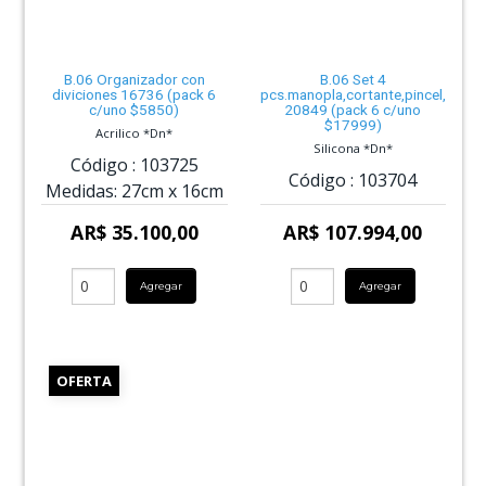
B.06 Organizador con
B.06 Set 4
diviciones 16736 (pack 6
pcs.manopla,cortante,pincel,espa
c/uno $5850)
20849 (pack 6 c/uno
$17999)
Acrilico *Dn*
Silicona *Dn*
Código :
103725
Código :
103704
Medidas:
27cm
x
16cm
AR$ 35.100,00
AR$ 107.994,00
Agregar
Agregar
OFERTA