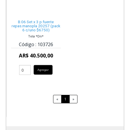
B.06 Set x 3 p.fuente
repas.manopla 20257 (pack
6 c/uno $6750)
Tela *Dn*
Código :
103726
AR$ 40.500,00
Agregar
«
1
»