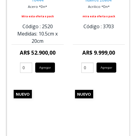
Acero *Dn*
Acrilico *Dn*
Mira esta oferta x pack
mira esta oferta x pack
Código :
2520
Código :
3703
Medidas:
10.5cm
x
20cm
AR$ 52.900,00
AR$ 9.999,00
Agregar
Agregar
NUEVO
NUEVO