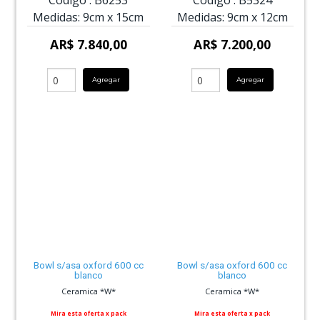
Código :
B6253
Código :
B5324
Medidas:
9cm
x
15cm
Medidas:
9cm
x
12cm
AR$ 7.840,00
AR$ 7.200,00
Agregar
Agregar
Bowl s/asa oxford 600 cc
Bowl s/asa oxford 600 cc
blanco
blanco
Ceramica *W*
Ceramica *W*
Mira e
sta oferta x pack
Mira esta oferta x pack