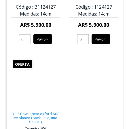
Código :
B1124127
Código :
1124127
Medidas:
14cm
Medidas:
14cm
AR$ 5.900,00
AR$ 5.900,00
Agregar
Agregar
OFERTA
B.12 Bowl s/asa oxford 600
cc blanco (pack 12 c/uno
$5310)
Ceramica *W*