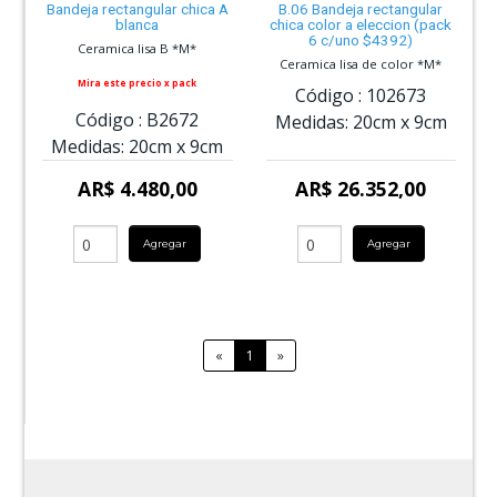
Bandeja rectangular chica A
B.06 Bandeja rectangular
blanca
chica color a eleccion (pack
6 c/uno $4392)
Ceramica lisa B *M*
Ceramica lisa de color *M*
Mira este precio x pack
Código :
102673
Código :
B2672
Medidas:
20cm
x
9cm
Medidas:
20cm
x
9cm
AR$ 4.480,00
AR$ 26.352,00
Agregar
Agregar
«
1
»