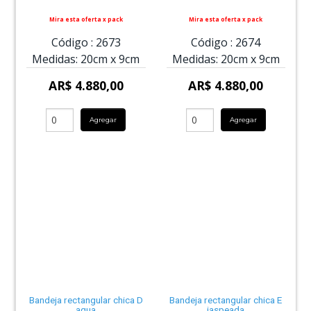
Mira esta oferta x pack
Mira esta oferta x pack
Código :
2673
Código :
2674
Medidas:
20cm
x
9cm
Medidas:
20cm
x
9cm
AR$ 4.880,00
AR$ 4.880,00
Agregar
Agregar
Bandeja rectangular chica D
Bandeja rectangular chica E
aqua
jaspeada