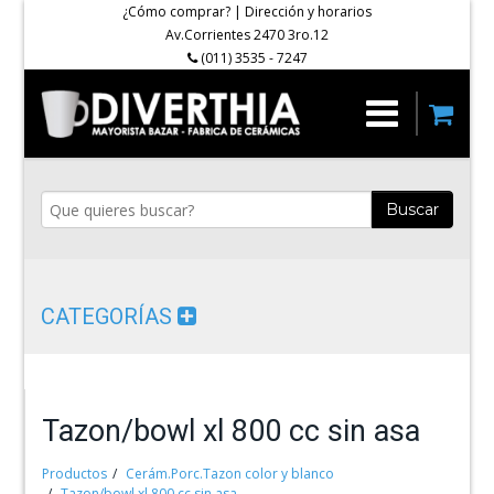
¿Cómo comprar?
|
Dirección y horarios
Av.Corrientes 2470 3ro.12
(011) 3535 - 7247
Buscar
CATEGORÍAS
Tazon/bowl xl 800 cc sin asa
Productos
Cerám.Porc.Tazon color y blanco
Tazon/bowl xl 800 cc sin asa