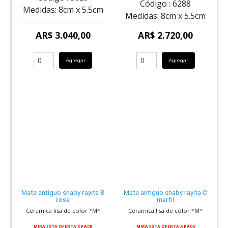
Código :
6288
Medidas:
8cm
x
5.5cm
Medidas:
8cm
x
5.5cm
AR$ 3.040,00
AR$ 2.720,00
Agregar
Agregar
Mate antiguo shaby rayita B
Mate antiguo shaby rayita C
rosa
marfil
Ceramica lisa de color *M*
Ceramica lisa de color *M*
MIRA ESTA OFERTA X PACK
MIRA ESTA OFERTA X PACK