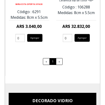
Ceramica lisa de color *M*
MIRA ESTA OFERTA X PACK
Código :
106288
Código :
6291
Medidas:
8cm
x
5.5cm
Medidas:
8cm
x
5.5cm
AR$ 3.040,00
AR$ 32.832,00
Agregar
Agregar
«
1
»
DECORADO VIDRIO