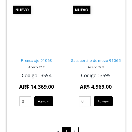
NUEVO
NUEVO
Prensa ajo 91063
Sacacorcho de mozo 91065
Acero *C*
Acero *C*
Código :
3594
Código :
3595
AR$ 14.369,00
AR$ 4.969,00
Agregar
Agregar
«
1
»