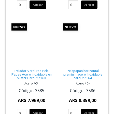
Agregar
Agregar
NUEVO
NUEVO
Pelador Verduras Pela
Pelapapas horizontal
Papas Acero Inoxidable en
premium acero inoxidable
blister Carol 27163
carol 27164
Acero *C*
Acero *C*
Código :
3585
Código :
3586
AR$ 7.969,00
AR$ 8.359,00
Agregar
Agregar