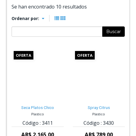
Se han encontrado 10 resultados
Ordenar por:
Buscar
OFERTA
OFERTA
Seca Platos Chico
Spray Citrus
Plastico
Plastico
Código :
3411
Código :
3430
AR$ 2.165,00
AR$ 789,00