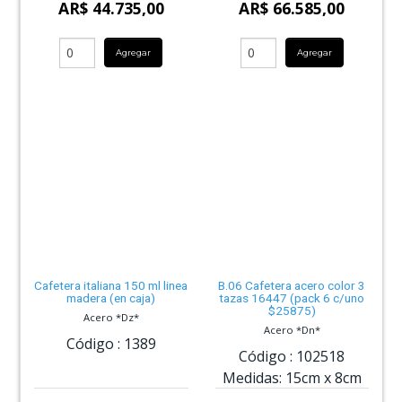
AR$ 44.735,00
AR$ 66.585,00
Agregar
Agregar
Cafetera italiana 150 ml linea
B.06 Cafetera acero color 3
madera (en caja)
tazas 16447 (pack 6 c/uno
$25875)
Acero *Dz*
Acero *Dn*
Código :
1389
Código :
102518
Medidas:
15cm
x
8cm