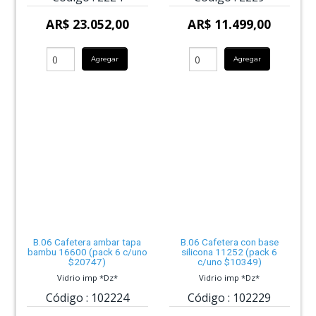
AR$ 23.052,00
AR$ 11.499,00
Agregar
Agregar
B.06 Cafetera ambar tapa
B.06 Cafetera con base
bambu 16600 (pack 6 c/uno
silicona 11252 (pack 6
$20747)
c/uno $10349)
Vidrio imp *Dz*
Vidrio imp *Dz*
Código :
102224
Código :
102229