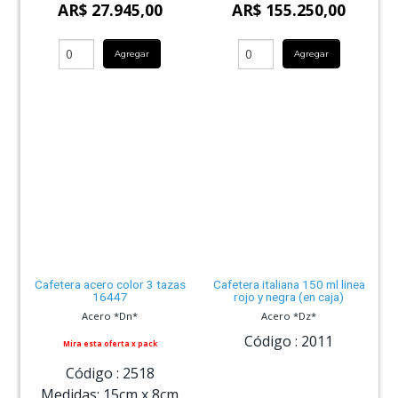
AR$ 27.945,00
AR$ 155.250,00
Agregar
Agregar
Cafetera acero color 3 tazas
Cafetera italiana 150 ml linea
16447
rojo y negra (en caja)
Acero *Dn*
Acero *Dz*
Código :
2011
Mira esta oferta x pack
Código :
2518
Medidas:
15cm
x
8cm