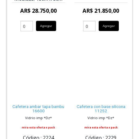
AR$ 28.750,00
AR$ 21.850,00
Agregar
Agregar
Cafetera ambar tapa bambu
Cafetera con base silicona
16600
11252
Vidrio imp *Dz*
Vidrio imp *Dz*
mira esta oferta x pack
mira esta oferta x pack
Código :
2224
Código :
2229