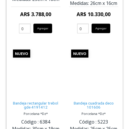
Medidas:
26cm
x
16cm
AR$ 3.788,00
AR$ 10.330,00
Agregar
Agregar
NUEVO
NUEVO
Bandeja rectangular trebol
Bandeja cuadrada deco
gde 4191412
101606
Porcelana *Dz*
Porcelana *Dz*
Código :
6384
Código :
5223
Medidas:
30cm
x
19cm
Medidas:
25cm
x
25cm