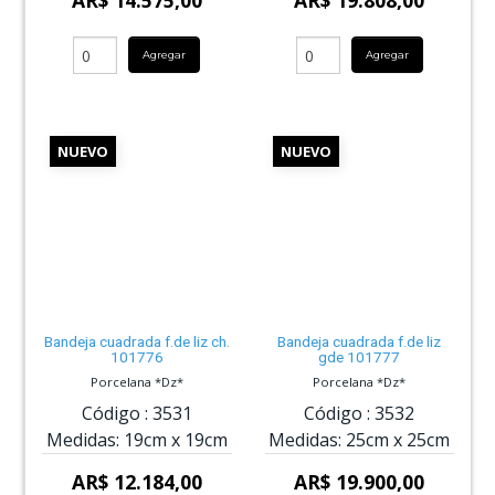
AR$ 14.575,00
AR$ 19.808,00
Agregar
Agregar
NUEVO
NUEVO
Bandeja cuadrada f.de liz ch.
Bandeja cuadrada f.de liz
101776
gde 101777
Porcelana *Dz*
Porcelana *Dz*
Código :
3531
Código :
3532
Medidas:
19cm
x
19cm
Medidas:
25cm
x
25cm
AR$ 12.184,00
AR$ 19.900,00