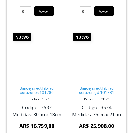
Agregar
Agregar
NUEVO
NUEVO
Bandeja rect.labrad
Bandeja rect.labrad
corazones 101780
corazon.gd 101781
Porcelana *Dz*
Porcelana *Dz*
Código :
3533
Código :
3534
Medidas:
30cm
x
18cm
Medidas:
36cm
x
21cm
AR$ 16.759,00
AR$ 25.908,00