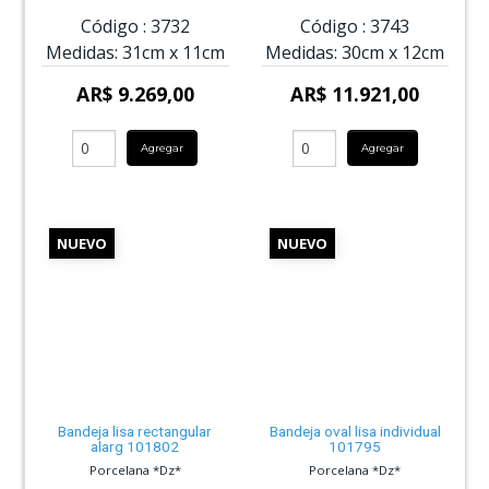
Código :
3732
Código :
3743
Medidas:
31cm
x
11cm
Medidas:
30cm
x
12cm
AR$ 9.269,00
AR$ 11.921,00
Agregar
Agregar
NUEVO
NUEVO
Bandeja lisa rectangular
Bandeja oval lisa individual
alarg 101802
101795
Porcelana *Dz*
Porcelana *Dz*