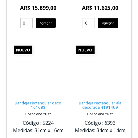
AR$ 15.899,00
AR$ 11.625,00
Agregar
Agregar
NUEVO
NUEVO
Bandeja rectangular deco
Bandeja rectangular ala
161683
decorada 4191409
Porcelana *Dz*
Porcelana *Dz*
Código :
5224
Código :
6393
Medidas:
31cm
x
16cm
Medidas:
34cm
x
14cm