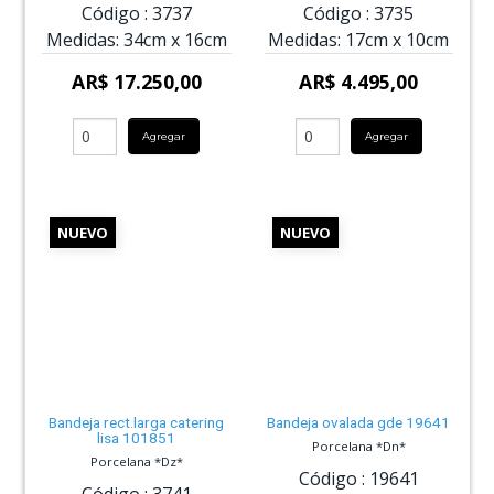
Código :
3737
Código :
3735
Medidas:
34cm
x
16cm
Medidas:
17cm
x
10cm
AR$ 17.250,00
AR$ 4.495,00
Agregar
Agregar
NUEVO
NUEVO
Bandeja rect.larga catering
Bandeja ovalada gde 19641
lisa 101851
Porcelana *Dn*
Porcelana *Dz*
Código :
19641
Código :
3741