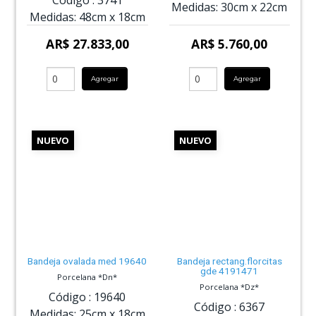
Medidas:
30cm
x
22cm
Medidas:
48cm
x
18cm
AR$ 27.833,00
AR$ 5.760,00
Agregar
Agregar
NUEVO
NUEVO
Bandeja ovalada med 19640
Bandeja rectang.florcitas
gde 4191471
Porcelana *Dn*
Porcelana *Dz*
Código :
19640
Código :
6367
Medidas:
25cm
x
18cm