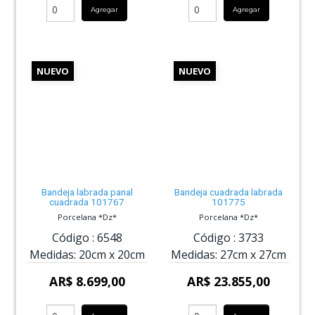
Agregar
Agregar
NUEVO
NUEVO
Bandeja labrada panal
Bandeja cuadrada labrada
cuadrada 101767
101775
Porcelana *Dz*
Porcelana *Dz*
Código :
6548
Código :
3733
Medidas:
20cm
x
20cm
Medidas:
27cm
x
27cm
AR$ 8.699,00
AR$ 23.855,00