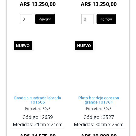
AR$ 13.250,00
AR$ 13.250,00
Agregar
Agregar
NUEVO
NUEVO
Bandeja cuadrada labrada
Plato bandeja corazon
101605
grande 101761
Porcelana *Dz*
Porcelana *Dz*
Código :
2659
Código :
3527
Medidas:
21cm
x
21cm
Medidas:
30cm
x
25cm