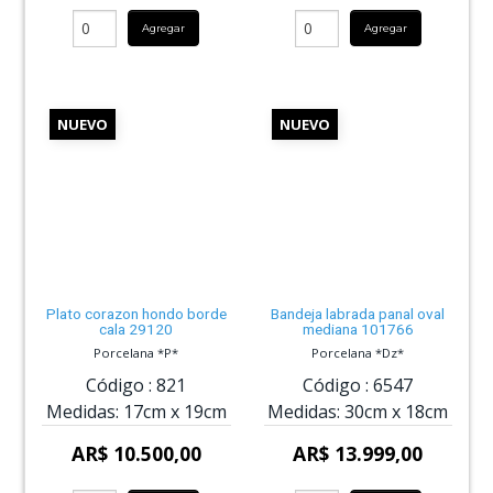
Agregar
Agregar
NUEVO
NUEVO
Plato corazon hondo borde
Bandeja labrada panal oval
cala 29120
mediana 101766
Porcelana *P*
Porcelana *Dz*
Código :
821
Código :
6547
Medidas:
17cm
x
19cm
Medidas:
30cm
x
18cm
AR$ 10.500,00
AR$ 13.999,00