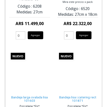
Mira este precio x pack
Código :
6208
Código :
6520
Medidas:
27cm
Medidas:
27cm
x
18cm
AR$ 11.499,00
AR$ 22.322,00
Agregar
Agregar
NUEVO
NUEVO
Bandeja larga ovalada lisa
Bandeja lisa i.catering rect
101603
101871
Porcelana *Dz*
Porcelana *Dz*