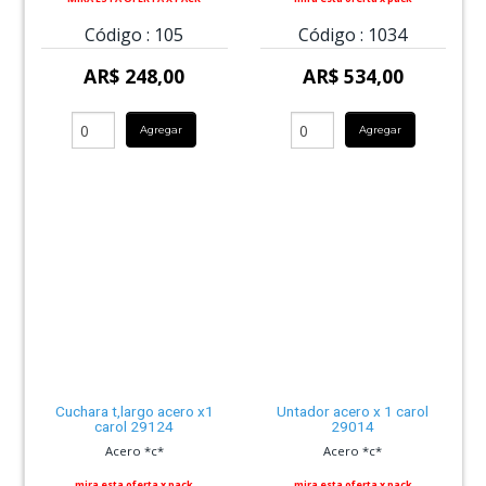
Código :
105
Código :
1034
AR$ 248,00
AR$ 534,00
Agregar
Agregar
Cuchara t,largo acero x1
Untador acero x 1 carol
carol 29124
29014
Acero *c*
Acero *c*
mira esta oferta x pack
mira esta oferta x pack