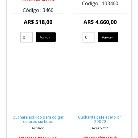
Código :
103460
Código :
3460
AR$ 518,00
AR$ 4.660,00
Agregar
Agregar
Cuchara acrilico para colgar
Cucharita cafe acero x 1
colores surtidos
29022
Acrilico
Acero *c*
MIRA ESTA OFERTA X PACK
mira esta oferta x pack