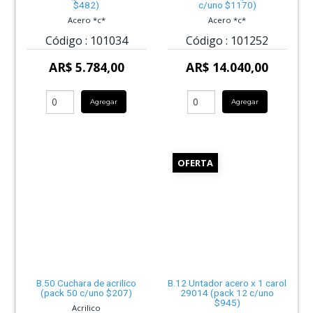
$482)
c/uno $1170)
Acero *c*
Acero *c*
Código :
101034
Código :
101252
AR$ 5.784,00
AR$ 14.040,00
Agregar
Agregar
OFERTA
B.50 Cuchara de acrilico
B.12 Untador acero x 1 carol
(pack 50 c/uno $207)
29014 (pack 12 c/uno
$945)
Acrilico