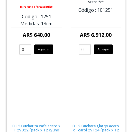
Acero *c*
mira esta oferta x bulto
Código :
101251
Código :
1251
Medidas:
13cm
AR$ 640,00
AR$ 6.912,00
Agregar
Agregar
B.12 Cucharita cafe acero x
B.12 Cuchara t,largo acero
1 29022 (pack x 12 c/uno
x1 carol 29124 (pack x 12