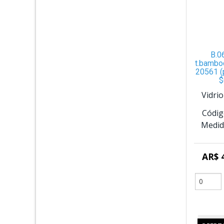
B.0
t.bambo
20561 (
$
Vidri
Códig
Medid
AR$ 