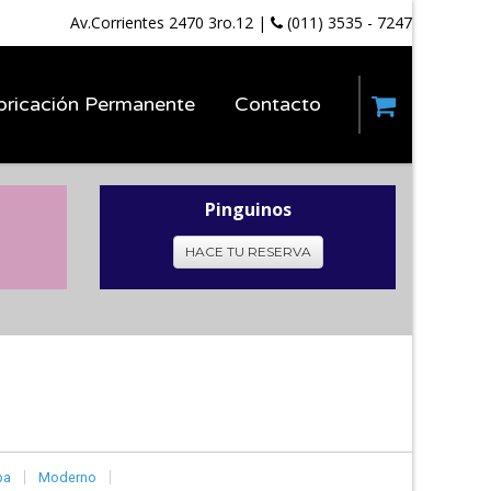
Av.Corrientes 2470 3ro.12
|
(011) 3535 - 7247
bricación Permanente
Contacto
Pinguinos
HACE TU RESERVA
pa
Moderno