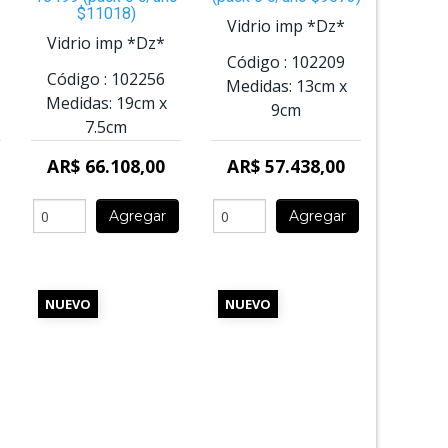
$11018)
Vidrio imp *Dz*
Vidrio imp *Dz*
Código :
102209
Código :
102256
Medidas:
13cm
x
Medidas:
19cm
x
9cm
7.5cm
AR$ 66.108,00
AR$ 57.438,00
Agregar
Agregar
NUEVO
NUEVO