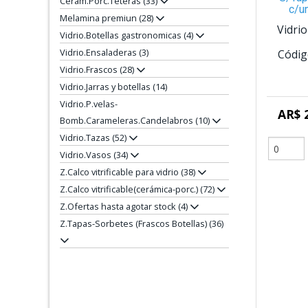
Cerám.Porc.Teteras (33)
c/u
Melamina premiun (28)
Vidri
Vidrio.Botellas gastronomicas (4)
Vidrio.Ensaladeras (3)
Códig
Vidrio.Frascos (28)
Vidrio.Jarras y botellas (14)
Vidrio.P.velas-
AR$ 
Bomb.Carameleras.Candelabros (10)
Vidrio.Tazas (52)
Vidrio.Vasos (34)
Z.Calco vitrificable para vidrio (38)
Z.Calco vitrificable(cerámica-porc.) (72)
Z.Ofertas hasta agotar stock (4)
Z.Tapas-Sorbetes (Frascos Botellas) (36)