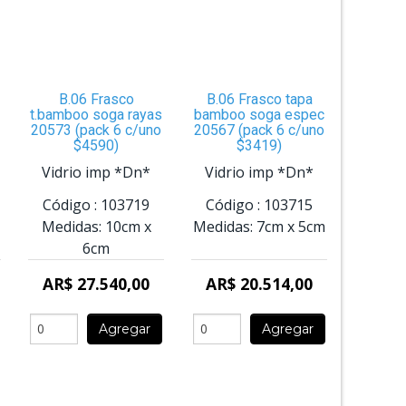
B.06 Frasco
B.06 Frasco tapa
t.bamboo soga rayas
bamboo soga espec
20573 (pack 6 c/uno
20567 (pack 6 c/uno
$4590)
$3419)
Vidrio imp *Dn*
Vidrio imp *Dn*
Código :
103719
Código :
103715
Medidas:
10cm
x
Medidas:
7cm
x
5cm
6cm
AR$ 27.540,00
AR$ 20.514,00
Agregar
Agregar