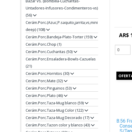
Bazar Vs. (Bombilla-Cucharitas-
Untadores-Infusores-Condimenteros-vs)
(56)
Cerám.Porc.(Azuc,P.saquito,jarrita,vs,mini
deep) (108)
AR$ 
Cerám.Porc.Bandeja-Plato-Torter (159)
Cerám.Porc.Chop (1)
Cerám.Porc.Cucharitas (50)
Cerám.Porc.Ensaladera-Bowls-Cazuelas
(21)
Cerám.Porc.Hornitos (30)
OFERT
Cerám.Porc.Mate (32)
Cerám.Porc.Pinguinos (53)
Cerám.Porc.Plato (46)
Cerám.Porc.Taza-Mug blanco (59)
Cerám.Porc.Taza-Mug Color (122)
Cerám.Porc.Taza-Mug Decorado (17)
B.56 Fr
Cerám.Porc.Tazon color y blanco (43)
Conse
S/Tap