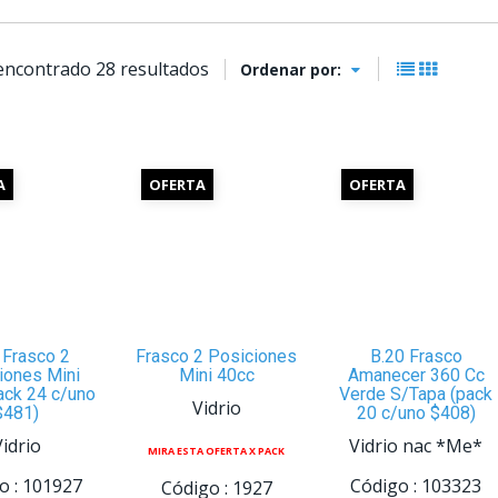
encontrado 28 resultados
Ordenar por:
A
OFERTA
OFERTA
 Frasco 2
Frasco 2 Posiciones
B.20 Frasco
iones Mini
Mini 40cc
Amanecer 360 Cc
ack 24 c/uno
Verde S/Tapa (pack
Vidrio
$481)
20 c/uno $408)
Vidrio
Vidrio nac *Me*
MIRA ESTA OFERTA X PACK
o :
101927
Código :
103323
Código :
1927