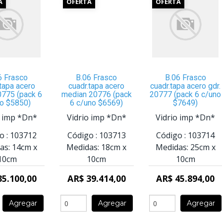
A
OFERTA
OFERTA
6 Frasco
B.06 Frasco
B.06 Frasco
.tapa acero
cuadr.tapa acero
cuadr.tapa acero gdr.
0775 (pack 6
median 20776 (pack
20777 (pack 6 c/uno
o $5850)
6 c/uno $6569)
$7649)
o imp *Dn*
Vidrio imp *Dn*
Vidrio imp *Dn*
o :
103712
Código :
103713
Código :
103714
as:
14cm
x
Medidas:
18cm
x
Medidas:
25cm
x
10cm
10cm
10cm
35.100,00
AR$ 39.414,00
AR$ 45.894,00
Agregar
Agregar
Agregar