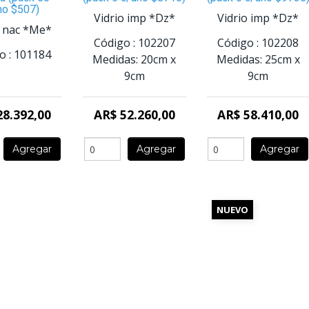
no $507)
Vidrio imp *Dz*
Vidrio imp *Dz*
o nac *Me*
Código :
102207
Código :
102208
o :
101184
Medidas:
20cm
x
Medidas:
25cm
x
9cm
9cm
28.392,00
AR$ 52.260,00
AR$ 58.410,00
Agregar
Agregar
Agregar
NUEVO