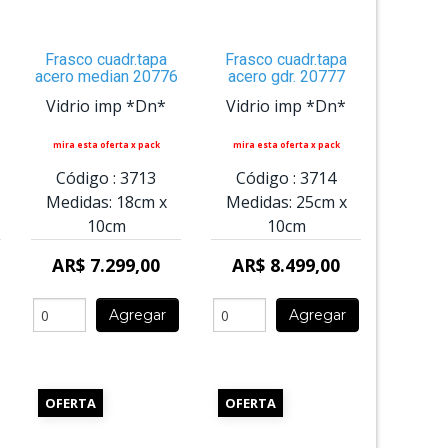
Frasco cuadr.tapa
Frasco cuadr.tapa
acero median 20776
acero gdr. 20777
Vidrio imp *Dn*
Vidrio imp *Dn*
mira esta oferta x pack
mira esta oferta x pack
Código :
3713
Código :
3714
Medidas:
18cm
x
Medidas:
25cm
x
10cm
10cm
AR$ 7.299,00
AR$ 8.499,00
Agregar
Agregar
OFERTA
OFERTA