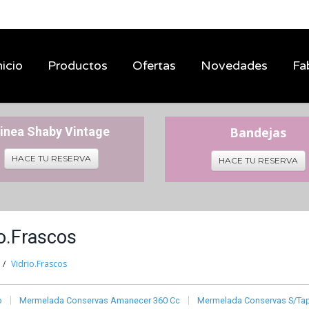
nicio
Productos
Ofertas
Novedades
Fa
inea Shaby Vintage
Bandejas
HACE TU RESERVA
HACE TU RESERVA
io.Frascos
Vidrio.Frascos
o
Mermelada Conservas Amanecer 360 Cc
Mermelada Conservas S/Ta