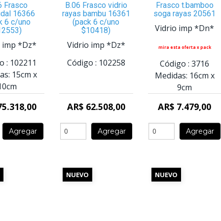
6 Frasco
B.06 Frasco vidrio
Frasco t.bamboo
idal 16366
rayas bambu 16361
soga rayas 20561
k 6 c/uno
(pack 6 c/uno
Vidrio imp *Dn*
12553)
$10418)
o imp *Dz*
Vidrio imp *Dz*
mira esta oferta x pack
o :
102211
Código :
102258
Código :
3716
as:
15cm
x
Medidas:
16cm
x
10cm
9cm
75.318,00
AR$ 62.508,00
AR$ 7.479,00
Agregar
Agregar
Agregar
NUEVO
NUEVO