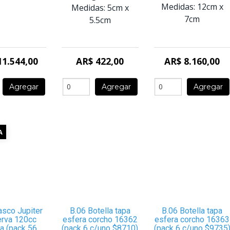
Medidas:
12cm
x
Medidas:
5cm
x
7cm
5.5cm
11.544,00
AR$ 422,00
AR$ 8.160,00
Agregar
Agregar
Agregar
A
asco Jupiter
B.06 Botella tapa
B.06 Botella tapa
rva 120cc
esfera corcho 16362
esfera corcho 16363
a (pack 56
(pack 6 c/uno $8710)
(pack 6 c/uno $9735