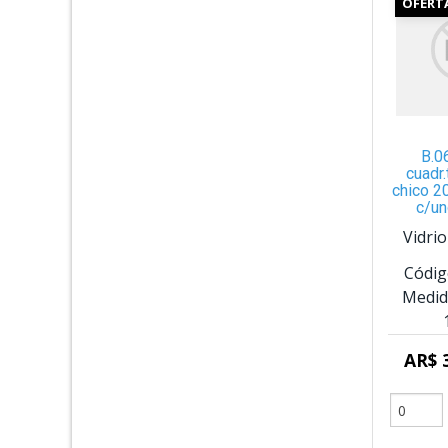
OFERT
B.0
cuadr
chico 2
c/un
Vidri
Códig
Medid
AR$ 