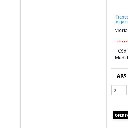
Frasc
soga r
Vidri
mira est
Códi
Medid
AR$ 
OFERT