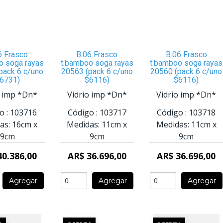
6 Frasco
B.06 Frasco
B.06 Frasco
o soga rayas
t.bamboo soga rayas
t.bamboo soga rayas
pack 6 c/uno
20563 (pack 6 c/uno
20560 (pack 6 c/uno
6731)
$6116)
$6116)
o imp *Dn*
Vidrio imp *Dn*
Vidrio imp *Dn*
o :
103716
Código :
103717
Código :
103718
as:
16cm
x
Medidas:
11cm
x
Medidas:
11cm
x
9cm
9cm
9cm
40.386,00
AR$ 36.696,00
AR$ 36.696,00
Agregar
Agregar
Agregar