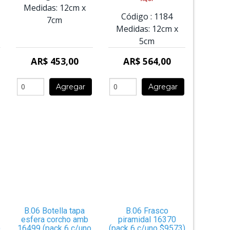
Medidas:
12cm
x
Código :
1184
7cm
Medidas:
12cm
x
5cm
AR$ 453,00
AR$ 564,00
Agregar
Agregar
B.06 Botella tapa
B.06 Frasco
esfera corcho amb
piramidal 16370
)
16499 (pack 6 c/uno
(pack 6 c/uno $9573)