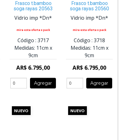
Frasco t.bamboo
Frasco t.bamboo
soga rayas 20563
soga rayas 20560
Vidrio imp *Dn*
Vidrio imp *Dn*
mira esta oferta x pack
mira esta oferta x pack
Código :
3717
Código :
3718
Medidas:
11cm
x
Medidas:
11cm
x
9cm
9cm
AR$ 6.795,00
AR$ 6.795,00
Agregar
Agregar
NUEVO
NUEVO