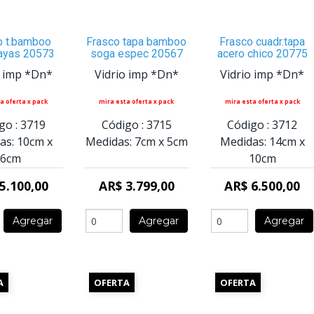
o t.bamboo
Frasco tapa bamboo
Frasco cuadr.tapa
ayas 20573
soga espec 20567
acero chico 20775
o imp *Dn*
Vidrio imp *Dn*
Vidrio imp *Dn*
a oferta x pack
mira esta oferta x pack
mira esta oferta x pack
go :
3719
Código :
3715
Código :
3712
as:
10cm
x
Medidas:
7cm
x
5cm
Medidas:
14cm
x
6cm
10cm
5.100,00
AR$ 3.799,00
AR$ 6.500,00
Agregar
Agregar
Agregar
A
OFERTA
OFERTA