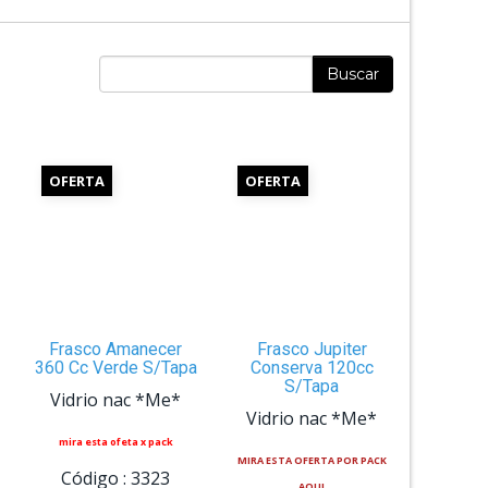
Buscar
OFERTA
OFERTA
Frasco Amanecer
Frasco Jupiter
360 Cc Verde S/Tapa
Conserva 120cc
S/Tapa
Vidrio nac *Me*
Vidrio nac *Me*
mira esta ofeta x pack
MIRA ESTA OFERTA POR PACK
Código :
3323
AQUI