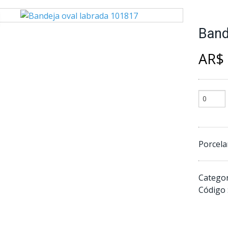
Band
AR$ 
Porcela
Categor
Código 