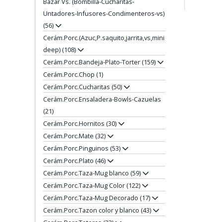
Bazar Vs. (Bombilla-Cucharitas-
Untadores-Infusores-Condimenteros-vs)
(56)
Cerám.Porc.(Azuc,P.saquito,jarrita,vs,mini
deep) (108)
Cerám.Porc.Bandeja-Plato-Torter (159)
Cerám.Porc.Chop (1)
Cerám.Porc.Cucharitas (50)
Cerám.Porc.Ensaladera-Bowls-Cazuelas
(21)
Cerám.Porc.Hornitos (30)
Cerám.Porc.Mate (32)
Cerám.Porc.Pinguinos (53)
Cerám.Porc.Plato (46)
Cerám.Porc.Taza-Mug blanco (59)
Cerám.Porc.Taza-Mug Color (122)
Cerám.Porc.Taza-Mug Decorado (17)
Cerám.Porc.Tazon color y blanco (43)