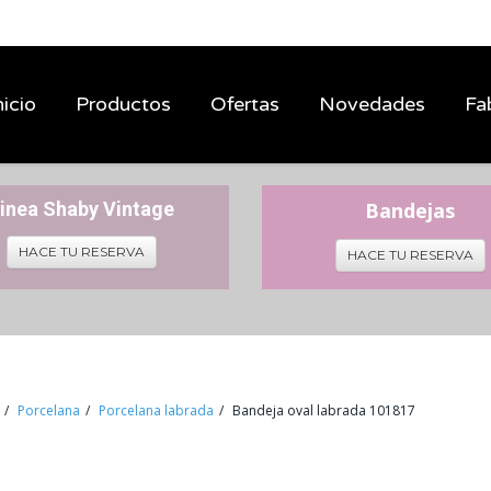
nicio
Productos
Ofertas
Novedades
Fa
inea Shaby Vintage
Bandejas
HACE TU RESERVA
HACE TU RESERVA
Porcelana
Porcelana labrada
Bandeja oval labrada 101817