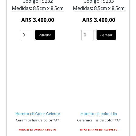
Código :
5232
Código :
5233
Medidas:
8.5cm
x
8.5cm
Medidas:
8.5cm
x
8.5cm
AR$ 3.400,00
AR$ 3.400,00
Agregar
Agregar
Hornito ch.Color Celeste
Hornito ch.color Lila
Ceramica lisa de color *A*
Ceramica lisa de color *A*
MIRA ESTA OFERTA X BULTO
MIRA ESTA OFERTA X BULTO