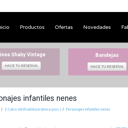
nicio
Productos
Ofertas
Novedades
Fa
inea Shaby Vintage
Bandejas
HACE TU RESERVA
HACE TU RESERVA
onajes infantiles nenes
Z.Calco vitrificable(cerámica-porc.)
Personajes infantiles nenes