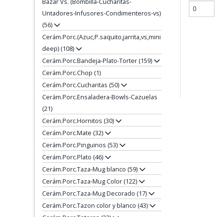
Bazar Vs. (Bombilla-Cucharitas-
Untadores-Infusores-Condimenteros-vs)
(56)
Cerám.Porc.(Azuc,P.saquito,jarrita,vs,mini
deep) (108)
Cerám.Porc.Bandeja-Plato-Torter (159)
Cerám.Porc.Chop (1)
Cerám.Porc.Cucharitas (50)
Cerám.Porc.Ensaladera-Bowls-Cazuelas
(21)
Cerám.Porc.Hornitos (30)
Cerám.Porc.Mate (32)
Cerám.Porc.Pinguinos (53)
Cerám.Porc.Plato (46)
Cerám.Porc.Taza-Mug blanco (59)
Cerám.Porc.Taza-Mug Color (122)
Cerám.Porc.Taza-Mug Decorado (17)
Cerám.Porc.Tazon color y blanco (43)