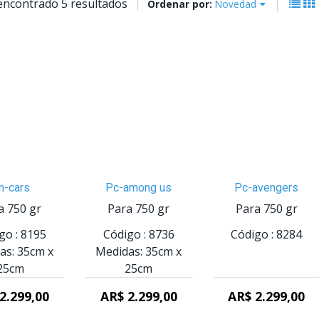
encontrado 5 resultados
Ordenar por:
Novedad
n-cars
Pc-among us
Pc-avengers
a 750 gr
Para 750 gr
Para 750 gr
go :
8195
Código :
8736
Código :
8284
as:
35cm
x
Medidas:
35cm
x
25cm
25cm
2.299,00
AR$ 2.299,00
AR$ 2.299,00