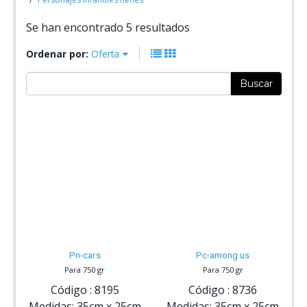
Se han encontrado 5 resultados
Ordenar por:
Oferta
Buscar
Pn-cars
Pc-among us
Para 750 gr
Para 750 gr
Código :
8195
Código :
8736
Medidas:
35cm
x
25cm
Medidas:
35cm
x
25cm