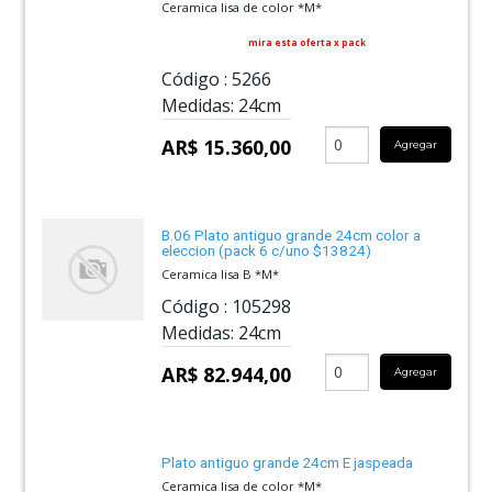
Ceramica lisa de color *M*
mira esta oferta x pack
Código :
5266
Medidas:
24cm
AR$ 15.360,00
Agregar
B.06 Plato antiguo grande 24cm color a
eleccion (pack 6 c/uno $13824)
Ceramica lisa B *M*
Código :
105298
Medidas:
24cm
AR$ 82.944,00
Agregar
Plato antiguo grande 24cm E jaspeada
Ceramica lisa de color *M*