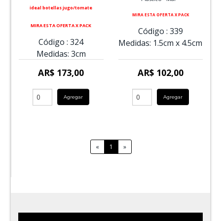
ideal botellas jugo/tomate
MIRA ESTA OFERTA X PACK
MIRA ESTA OFERTA X PACK
Código :
339
Código :
324
Medidas:
1.5cm
x
4.5cm
Medidas:
3cm
AR$ 173,00
AR$ 102,00
Agregar
Agregar
«
1
»