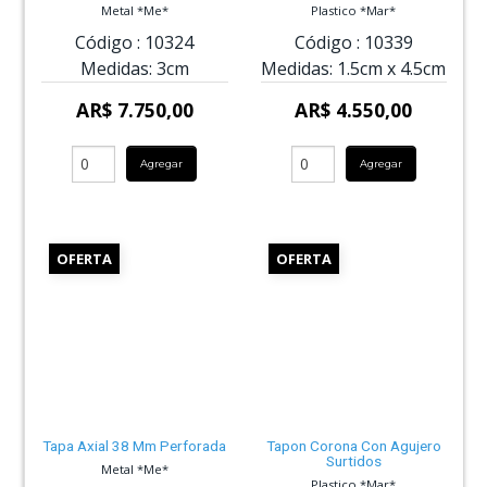
Metal *Me*
Plastico *Mar*
Código :
10324
Código :
10339
Medidas:
3cm
Medidas:
1.5cm
x
4.5cm
AR$ 7.750,00
AR$ 4.550,00
Agregar
Agregar
OFERTA
OFERTA
Tapa Axial 38 Mm Perforada
Tapon Corona Con Agujero
Surtidos
Metal *Me*
Plastico *Mar*