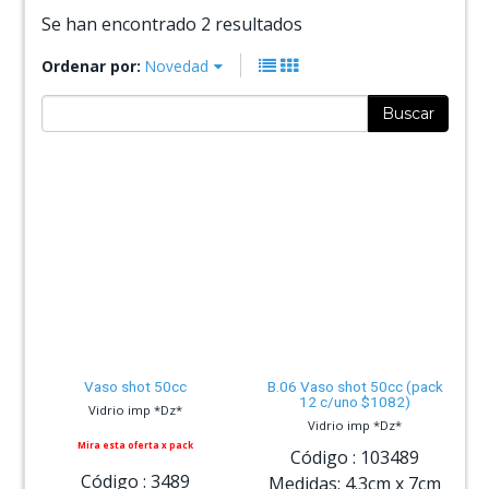
Se han encontrado 2 resultados
Ordenar por:
Novedad
Buscar
Vaso shot 50cc
B.06 Vaso shot 50cc (pack
12 c/uno $1082)
Vidrio imp *Dz*
Vidrio imp *Dz*
Mira esta oferta x pack
Código :
103489
Código :
3489
Medidas:
4.3cm
x
7cm