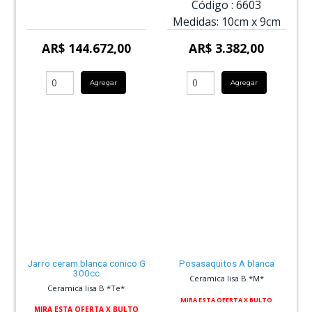
Código :
6603
Medidas:
10cm
x
9cm
AR$ 144.672,00
AR$ 3.382,00
Agregar
Agregar
Jarro ceram.blanca conico G
Posasaquitos A blanca
300cc
Ceramica lisa B *M*
Ceramica lisa B *Te*
MIRA ESTA OFERTA X BULTO
MIRA ESTA OFERTA X BULTO