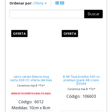
Ordenar por:
Oferta
Buscar
OFERTA
OFERTA
Jarro ceram.blanca mug
B.48 Taza bombe 300 cc
recta 300 CC oferta del mes
premiun (pack 48 c/uno
$3044
Ceramica lisa B *Te*
Ceramica lisa B *Te*
MIRA ESTA OFERTA X BULTO AQUI
Código :
106603
Código :
6012
Medidas:
10cm
x
8cm