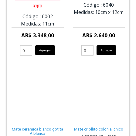
Código :
6040
AQUI
Medidas:
10cm
x
12cm
Código :
6002
Medidas:
11cm
AR$ 3.348,00
AR$ 2.640,00
Agregar
Agregar
Mate ceramica blanco gotita
Mate criollito colonial chico
A blanca
Ceramica lisa B *Te*