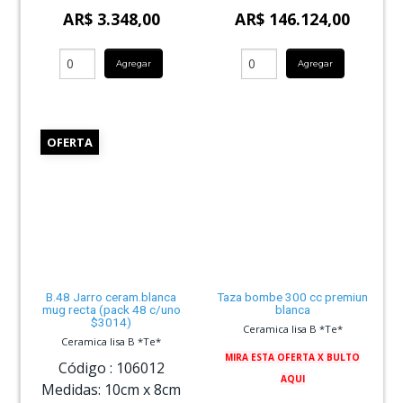
AR$ 3.348,00
AR$ 146.124,00
Agregar
Agregar
OFERTA
B.48 Jarro ceram.blanca
Taza bombe 300 cc premiun
mug recta (pack 48 c/uno
blanca
$3014)
Ceramica lisa B *Te*
Ceramica lisa B *Te*
MIRA ESTA OFERTA X BULTO
Código :
106012
AQUI
Medidas:
10cm
x
8cm