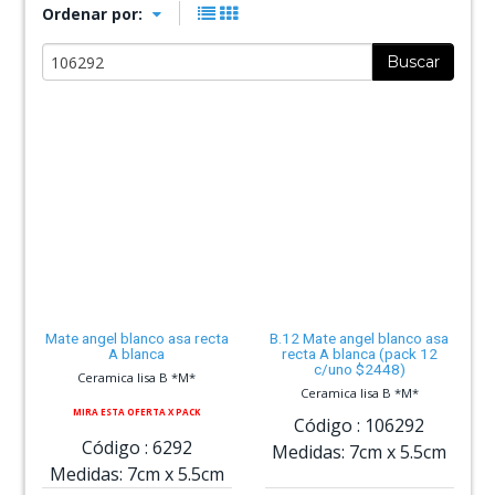
Ordenar por:
Buscar
Mate angel blanco asa recta
B.12 Mate angel blanco asa
A blanca
recta A blanca (pack 12
c/uno $2448)
Ceramica lisa B *M*
Ceramica lisa B *M*
MIRA ESTA OFERTA X PACK
Código :
106292
Código :
6292
Medidas:
7cm
x
5.5cm
Medidas:
7cm
x
5.5cm