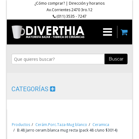
¿Cómo comprar?
|
Dirección y horarios
Av.Corrientes 2470 3ro.12
(011) 3535 - 7247
Buscar
CATEGORÍAS
Productos
Cerám.Porc.Taza-Mug blanco
Ceramica
B.48 Jarro ceram.blanca mug recta (pack 48 c/uno $3014)