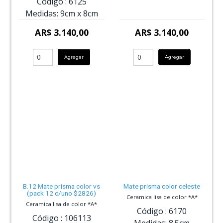
Código :
6125
Medidas:
9cm
x
8cm
AR$ 3.140,00
AR$ 3.140,00
Agregar
Agregar
B.12 Mate prisma color vs
Mate prisma color celeste
(pack 12 c/uno $2826)
Ceramica lisa de color *A*
Ceramica lisa de color *A*
Código :
6170
Código :
106113