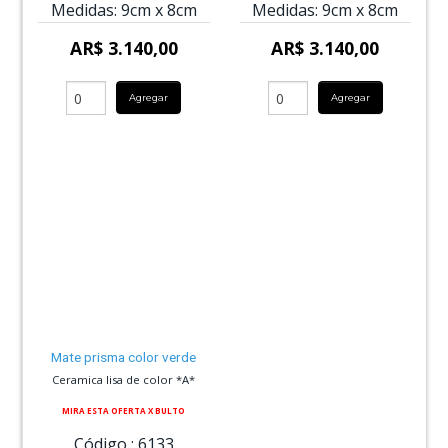
Medidas:
9cm
x
8cm
Medidas:
9cm
x
8cm
AR$ 3.140,00
AR$ 3.140,00
Agregar
Agregar
Mate prisma color verde
Ceramica lisa de color *A*
MIRA ESTA OFERTA X BULTO
Código :
6133