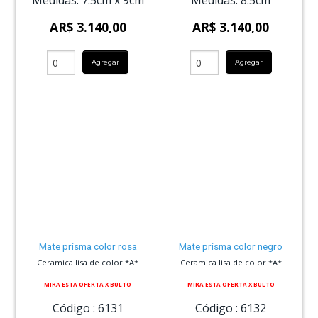
Medidas:
7.5cm
x
9cm
Medidas:
8.5cm
AR$ 3.140,00
AR$ 3.140,00
Agregar
Agregar
Mate prisma color rosa
Mate prisma color negro
Ceramica lisa de color *A*
Ceramica lisa de color *A*
MIRA ESTA OFERTA X BULTO
MIRA ESTA OFERTA X BULTO
Código :
6131
Código :
6132