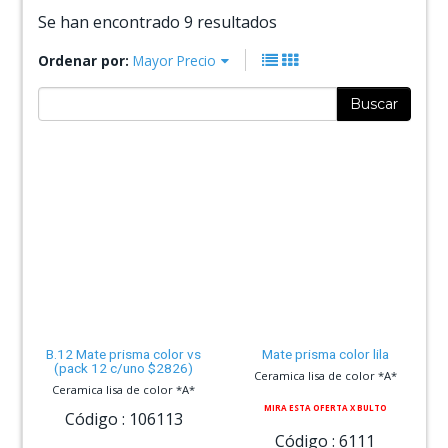
Se han encontrado 9 resultados
Ordenar por:
Mayor Precio
Buscar
B.12 Mate prisma color vs
Mate prisma color lila
(pack 12 c/uno $2826)
Ceramica lisa de color *A*
Ceramica lisa de color *A*
MIRA ESTA OFERTA X BULTO
Código :
106113
Código :
6111