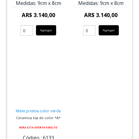
Medidas:
9cm
x
8cm
Medidas:
9cm
x
8cm
AR$ 3.140,00
AR$ 3.140,00
Agregar
Agregar
Mate prisma color verde
Ceramica lisa de color *A*
MIRA ESTA OFERTA X BULTO
Código :
6133