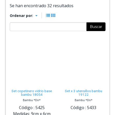
Se han encontrado 32 resultados
Ordenar por:
Buscar
Set copetinero vidrio base
Set x 3 utensillos bambu
bambu 18054
19122
Bambu *Dn*
Bambu *Dn*
Código :
5425
Código :
5433
Medidas:
9cm
x
6cm