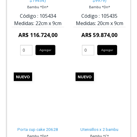
$19454)
$9979)
Bambu *Dn*
Bambu *Dn*
Código :
105434
Código :
105435
Medidas:
22cm
x
9cm
Medidas:
20cm
x
9cm
AR$ 116.724,00
AR$ 59.874,00
Agregar
Agregar
NUEVO
NUEVO
Porta cup cake 20628
Utensillos x 2 bambu
Bambu *Dn*
Bambu *C*