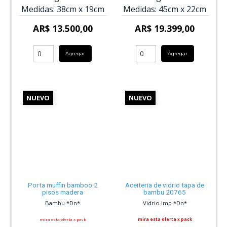
Medidas:
38cm
x
19cm
Medidas:
45cm
x
22cm
AR$ 13.500,00
AR$ 19.399,00
Agregar
Agregar
NUEVO
NUEVO
Porta muffin bamboo 2
Aceiteria de vidrio tapa de
pisos madera
bambu 20765
Bambu *Dn*
Vidrio imp *Dn*
mira esta oferta x pack
mira esta oferta x pack