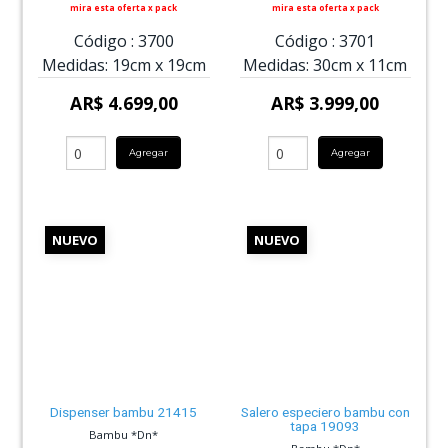
mira esta oferta x pack
mira esta oferta x pack
Código :
3700
Código :
3701
Medidas:
19cm
x
19cm
Medidas:
30cm
x
11cm
AR$ 4.699,00
AR$ 3.999,00
Agregar
Agregar
NUEVO
NUEVO
Dispenser bambu 21415
Salero especiero bambu con
tapa 19093
Bambu *Dn*