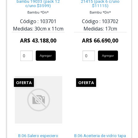
bambu 19033 (pack 12
21415 (pack 6 c/uno
c/uno $3599)
$11115)
Bambu *Dn*
Bambu *Dn*
Código :
103701
Código :
103702
Medidas:
30cm
x
11cm
Medidas:
17cm
AR$ 43.188,00
AR$ 66.690,00
Agregar
Agregar
OFERTA
OFERTA
B.06 Salero especiero
B.06 Aceiteria de vidrio tapa