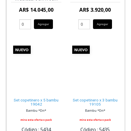
AR$ 14.045,00
AR$ 3.920,00
Agregar
Agregar
NUEVO
NUEVO
Set copetinero x 5 bambu
Set copetinero x 3 bambu
19042
19105
Bambu *Dn*
Bambu *Dn*
mira esta oferta x pack
mira esta oferta x pack
Código :
5434
Código :
5435