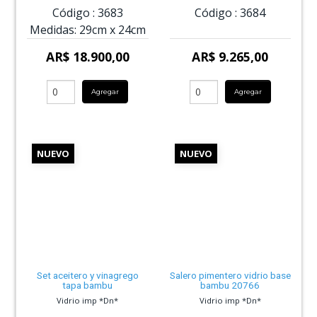
Código :
3683
Código :
3684
Medidas:
29cm
x
24cm
AR$ 18.900,00
AR$ 9.265,00
Agregar
Agregar
NUEVO
NUEVO
Set aceitero y vinagrego
Salero pimentero vidrio base
tapa bambu
bambu 20766
Vidrio imp *Dn*
Vidrio imp *Dn*