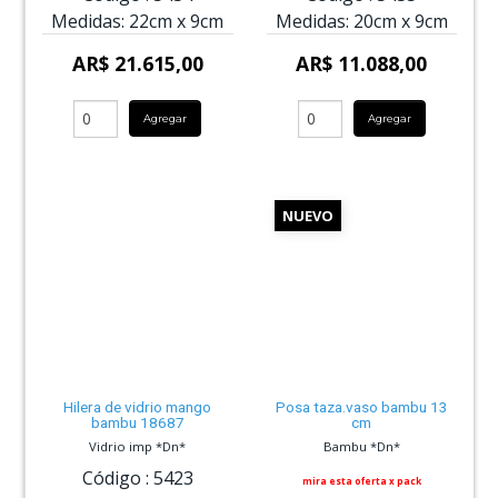
Medidas:
22cm
x
9cm
Medidas:
20cm
x
9cm
AR$ 21.615,00
AR$ 11.088,00
Agregar
Agregar
NUEVO
Hilera de vidrio mango
Posa taza.vaso bambu 13
bambu 18687
cm
Vidrio imp *Dn*
Bambu *Dn*
Código :
5423
mira esta oferta x pack