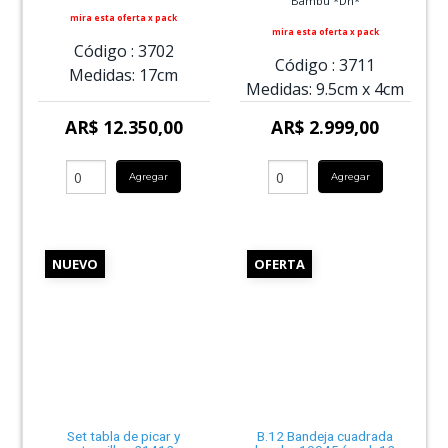
Bambu *Dn*
mira esta oferta x pack
mira esta oferta x pack
Código :
3702
Código :
3711
Medidas:
17cm
Medidas:
9.5cm
x
4cm
AR$ 12.350,00
AR$ 2.999,00
Agregar
Agregar
NUEVO
OFERTA
Set tabla de picar y
B.12 Bandeja cuadrada