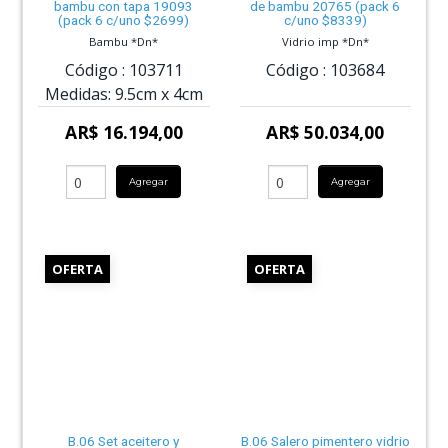
bambu con tapa 19093
de bambu 20765 (pack 6
(pack 6 c/uno $2699)
c/uno $8339)
Bambu *Dn*
Vidrio imp *Dn*
Código :
103711
Código :
103684
Medidas:
9.5cm
x
4cm
AR$ 16.194,00
AR$ 50.034,00
Agregar
Agregar
OFERTA
OFERTA
B.06 Set aceitero y
B.06 Salero pimentero vidrio