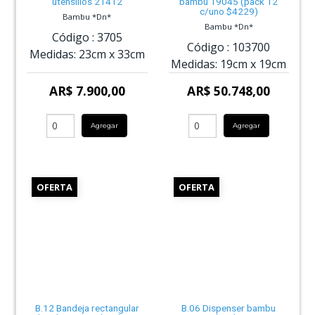
utensillos 21412
bambu 19045 (pack 12
c/uno $4229)
Bambu *Dn*
Bambu *Dn*
Código :
3705
Código :
103700
Medidas:
23cm
x
33cm
Medidas:
19cm
x
19cm
AR$ 7.900,00
AR$ 50.748,00
Agregar
Agregar
OFERTA
OFERTA
B.12 Bandeja rectangular
B.06 Dispenser bambu