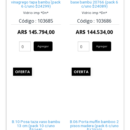
vinagrego tapa bambu (pack
base bambu 20766 (pack 6
6 c/uno $24299)
c/uno $24089)
Vidrio imp *Dn*
Vidrio imp *Dn*
Código :
103685
Código :
103686
AR$ 145.794,00
AR$ 144.534,00
Agregar
Agregar
OFERTA
OFERTA
B.10 Posa taza.vaso bambu
B.06 Porta muffin bamboo 2
13 cm (pack 10 c/uno
pisos madera (pack 6 c/uno
$3168)
$17010)