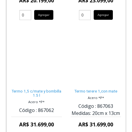
AR$ 20.199,00
AR$ 23.099,00
Agregar
Agregar
Termo 1,5 c/mate y bombilla
Termo terere 1,con mate
1.5 l
Acero *P*
Acero *P*
Código :
867063
Código :
867062
Medidas:
20cm
x
13cm
AR$ 31.699,00
AR$ 31.699,00