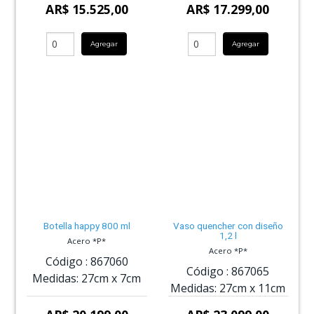
AR$ 15.525,00
AR$ 17.299,00
Agregar
Agregar
Botella happy 800 ml
Vaso quencher con diseño
1,2 l
Acero *P*
Acero *P*
Código :
867060
Código :
867065
Medidas:
27cm
x
7cm
Medidas:
27cm
x
11cm