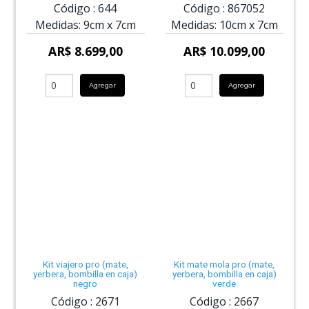
Código :
644
Código :
867052
Medidas:
9cm
x
7cm
Medidas:
10cm
x
7cm
AR$ 8.699,00
AR$ 10.099,00
Agregar
Agregar
Kit viajero pro (mate,
Kit mate mola pro (mate,
yerbera, bombilla en caja)
yerbera, bombilla en caja)
negro
verde
Código :
2671
Código :
2667