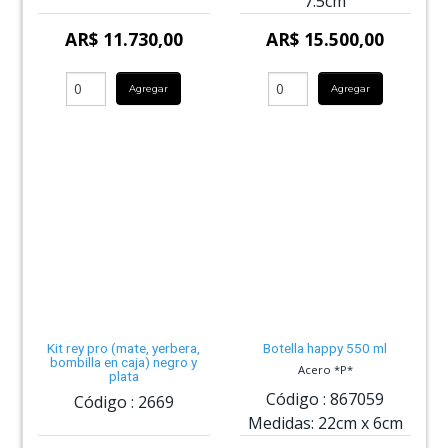
7.5cm
AR$ 11.730,00
AR$ 15.500,00
Agregar
Agregar
Kit rey pro (mate, yerbera,
Botella happy 550 ml
bombilla en caja) negro y
Acero *P*
plata
Código :
867059
Código :
2669
Medidas:
22cm
x
6cm