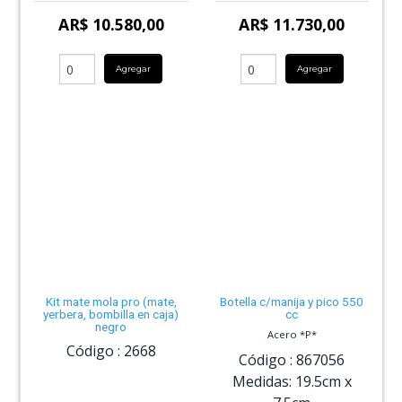
AR$ 10.580,00
AR$ 11.730,00
Agregar
Agregar
Kit mate mola pro (mate,
Botella c/manija y pico 550
yerbera, bombilla en caja)
cc
negro
Acero *P*
Código :
2668
Código :
867056
Medidas:
19.5cm
x