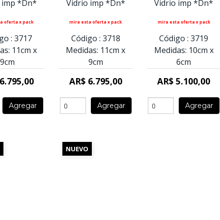
o imp *Dn*
Vidrio imp *Dn*
Vidrio imp *Dn*
a oferta x pack
mira esta oferta x pack
mira esta oferta x pack
go :
3717
Código :
3718
Código :
3719
as:
11cm
x
Medidas:
11cm
x
Medidas:
10cm
x
9cm
9cm
6cm
6.795,00
AR$ 6.795,00
AR$ 5.100,00
Agregar
Agregar
Agregar
NUEVO