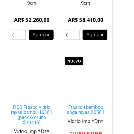
9cm
9cm
AR$ 52.260,00
AR$ 58.410,00
Agregar
Agregar
NUEVO
B.06 Frasco vidrio
Frasco t.bamboo
rayas bambu 16361
soga rayas 20561
(pack 6 c/uno
Vidrio imp *Dn*
$10418)
Vidrio imp *Dz*
mira esta oferta x pack