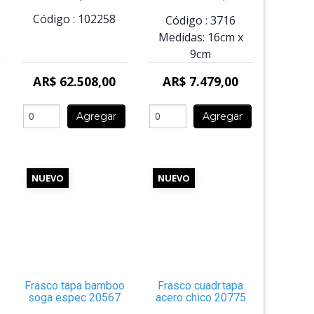
Código :
102258
Código :
3716
Medidas:
16cm
x
9cm
AR$ 62.508,00
AR$ 7.479,00
Agregar
Agregar
NUEVO
NUEVO
Frasco tapa bamboo
Frasco cuadr.tapa
soga espec 20567
acero chico 20775