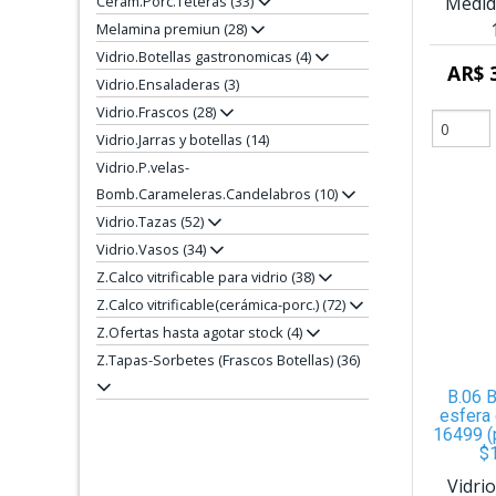
Medid
Cerám.Porc.Teteras (33)
Melamina premiun (28)
Vidrio.Botellas gastronomicas (4)
AR$ 
Vidrio.Ensaladeras (3)
Vidrio.Frascos (28)
Vidrio.Jarras y botellas (14)
Vidrio.P.velas-
Bomb.Carameleras.Candelabros (10)
Vidrio.Tazas (52)
Vidrio.Vasos (34)
Z.Calco vitrificable para vidrio (38)
Z.Calco vitrificable(cerámica-porc.) (72)
Z.Ofertas hasta agotar stock (4)
Z.Tapas-Sorbetes (Frascos Botellas) (36)
B.06 B
esfera
16499 (
$
Vidri