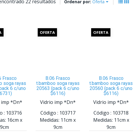
encontrado 22 resultados
Ordenar por:
Oferta
A
OFERTA
OFERTA
6 Frasco
B.06 Frasco
B.06 Frasco
o soga rayas
t.bamboo soga rayas
t.bamboo soga rayas
pack 6 c/uno
20563 (pack 6 c/uno
20560 (pack 6 c/uno
6731)
$6116)
$6116)
o imp *Dn*
Vidrio imp *Dn*
Vidrio imp *Dn*
o :
103716
Código :
103717
Código :
103718
as:
16cm
x
Medidas:
11cm
x
Medidas:
11cm
x
9cm
9cm
9cm