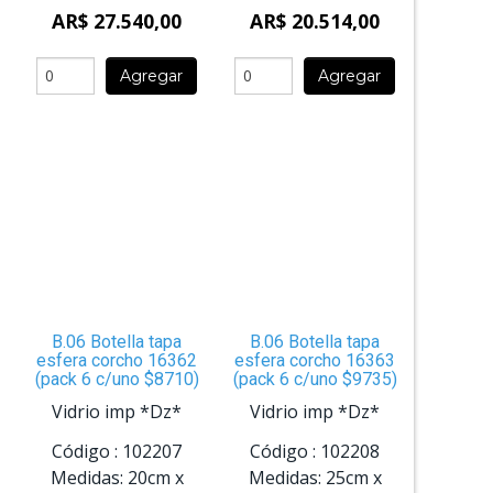
AR$ 27.540,00
AR$ 20.514,00
Agregar
Agregar
B.06 Botella tapa
B.06 Botella tapa
esfera corcho 16362
esfera corcho 16363
(pack 6 c/uno $8710)
(pack 6 c/uno $9735)
Vidrio imp *Dz*
Vidrio imp *Dz*
Código :
102207
Código :
102208
Medidas:
20cm
x
Medidas:
25cm
x