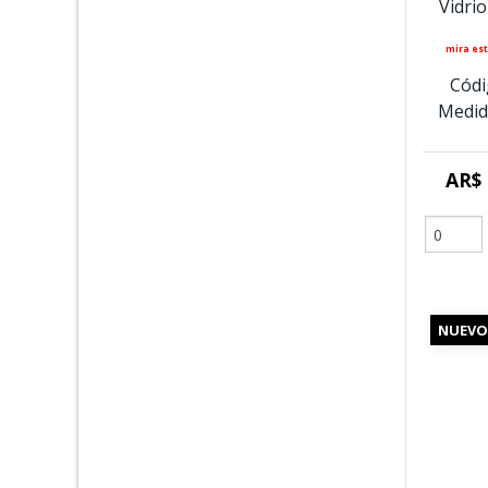
Vidri
mira est
Códi
Medid
AR$ 
NUEVO