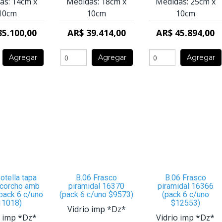
as:
14cm
x
Medidas:
18cm
x
Medidas:
25cm
x
10cm
10cm
10cm
35.100,00
AR$ 39.414,00
AR$ 45.894,00
Agregar
Agregar
Agregar
otella tapa
B.06 Frasco
B.06 Frasco
 corcho amb
piramidal 16370
piramidal 16366
pack 6 c/uno
(pack 6 c/uno $9573)
(pack 6 c/uno
11018)
$12553)
Vidrio imp *Dz*
o imp *Dz*
Vidrio imp *Dz*