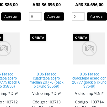
40.386,00
AR$ 36.696,00
AR$ 36.696,00
Agregar
Agregar
Agregar
A
OFERTA
OFERTA
6 Frasco
B.06 Frasco
B.06 Frasco
.tapa acero
cuadr.tapa acero
cuadr.tapa acero gdr.
0775 (pack 6
median 20776 (pack
20777 (pack 6 c/uno
o $5850)
6 c/uno $6569)
$7649)
o imp *Dn*
Vidrio imp *Dn*
Vidrio imp *Dn*
o :
103712
Código :
103713
Código :
103714