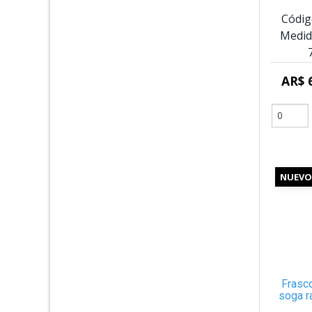
Códig
Medid
AR$ 
NUEVO
Frasc
soga r