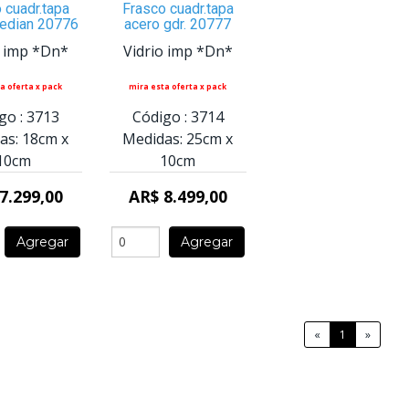
 cuadr.tapa
Frasco cuadr.tapa
edian 20776
acero gdr. 20777
o imp *Dn*
Vidrio imp *Dn*
a oferta x pack
mira esta oferta x pack
go :
3713
Código :
3714
as:
18cm
x
Medidas:
25cm
x
10cm
10cm
7.299,00
AR$ 8.499,00
Agregar
Agregar
«
1
»