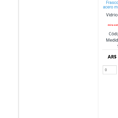
Frasco
acero m
Vidri
mira est
Códi
Medid
AR$ 