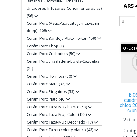
Bazar Vs. (Bombilla-Cucharitas-
AR$ 
Untadores-Infusores-Condimenteros-vs)
(56)
Cerám.Porc.(Azuc,P.saquito,jarrita,vs,mini
deep) (108)
Cerám.Porc.Bandeja-Plato-Torter (159)
Cerám.Porc.Chop (1)
OFERT
Cerám.Porc.Cucharitas (50)
Cerám.Porc.Ensaladera-Bowls-Cazuelas
(21)
Cerám.Porc.Hornitos (30)
Cerám.Porc.Mate (32)
Cerám.Porc.Pinguinos (53)
B.0
Cerám.Porc.Plato (46)
cuadr
chico 2
Cerám.Porc.Taza-Mug blanco (59)
c/un
Cerám.Porc.Taza-Mug Color (122)
Vidri
Cerám.Porc.Taza-Mug Decorado (17)
Cerám.Porc.Tazon color y blanco (43)
Códig