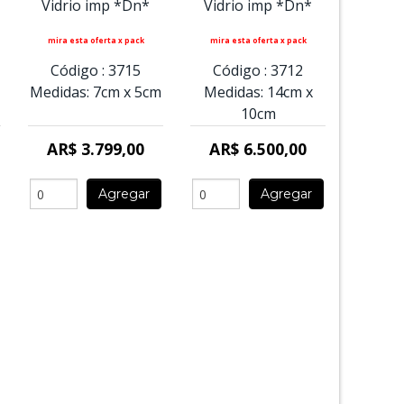
Vidrio imp *Dn*
Vidrio imp *Dn*
mira esta oferta x pack
mira esta oferta x pack
Código :
3715
Código :
3712
Medidas:
7cm
x
5cm
Medidas:
14cm
x
10cm
AR$ 3.799,00
AR$ 6.500,00
Agregar
Agregar