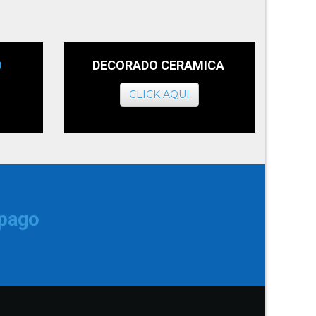
O
DECORADO CERAMICA
CLICK AQUI
 pago