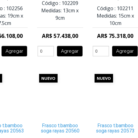
Código :
102209
o :
102256
Código :
102211
Medidas:
13cm
x
as:
19cm
x
Medidas:
15cm
x
9cm
7.5cm
10cm
66.108,00
AR$ 57.438,00
AR$ 75.318,00
Agregar
Agregar
Agregar
NUEVO
NUEVO
o t.bamboo
Frasco t.bamboo
Frasco t.bamboo
ayas 20563
soga rayas 20560
soga rayas 20573