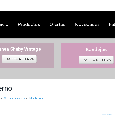
nicio
Productos
Ofertas
Novedades
Fa
inea Shaby Vintage
Bandejas
HACE TU RESERVA
HACE TU RESERVA
erno
Vidrio.Frascos
Moderno