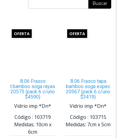
Buscar
OFERTA
OFERTA
B.06 Frasco
B.06 Frasco tapa
t.bamboo soga rayas
bamboo soga espec
20573 (pack 6 c/uno
20567 (pack 6 c/uno
$4590)
$3419)
Vidrio imp *Dn*
Vidrio imp *Dn*
Código :
103719
Código :
103715
Medidas:
10cm
x
Medidas:
7cm
x
5cm
6cm