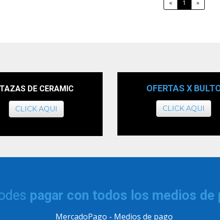
«
1
»
OFERTAS X BULT
TAZAS DE CERAMIC
CLICK AQUI
CLICK AQUI
podes
pagar con todos los medios de