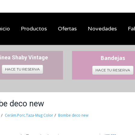
nicio
Productos
Ofertas
Novedades
Fa
inea Shaby Vintage
Bandejas
HACE TU RESERVA
HACE TU RESERVA
e deco new
Cerám.Porc.Taza-Mug Color
Bombe deco new