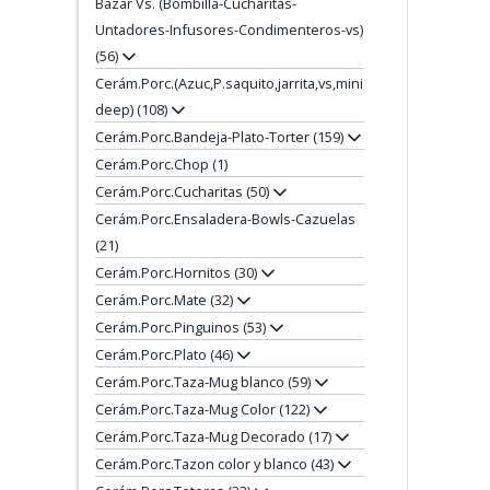
Bazar Vs. (Bombilla-Cucharitas-
Untadores-Infusores-Condimenteros-vs)
(56)
Cerám.Porc.(Azuc,P.saquito,jarrita,vs,mini
deep) (108)
Cerám.Porc.Bandeja-Plato-Torter (159)
Cerám.Porc.Chop (1)
Cerám.Porc.Cucharitas (50)
Cerám.Porc.Ensaladera-Bowls-Cazuelas
(21)
Cerám.Porc.Hornitos (30)
Cerám.Porc.Mate (32)
Cerám.Porc.Pinguinos (53)
Cerám.Porc.Plato (46)
Cerám.Porc.Taza-Mug blanco (59)
Cerám.Porc.Taza-Mug Color (122)
Cerám.Porc.Taza-Mug Decorado (17)
Cerám.Porc.Tazon color y blanco (43)