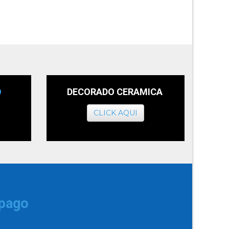
O
DECORADO CERAMICA
CLICK AQUI
 pago