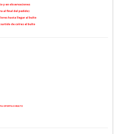
to y en observaciones
a al final del pedido)
lores hasta llegar al bulto
 surtido de colres el bulto
TA OFERTA X BULTO