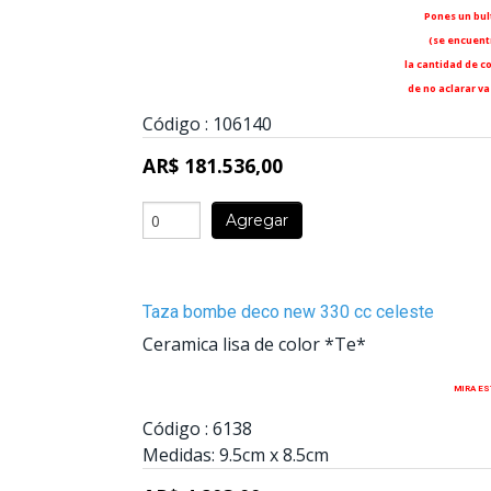
Pones un bul
(se encuentr
la cantidad de co
de no aclarar va
Código :
106140
AR$ 181.536,00
Agregar
Taza bombe deco new 330 cc celeste
Ceramica lisa de color *Te*
MIRA ES
Código :
6138
Medidas:
9.5cm
x
8.5cm