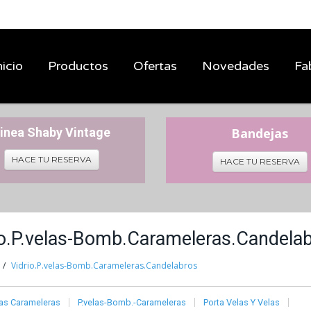
nicio
Productos
Ofertas
Novedades
Fa
inea Shaby Vintage
Bandejas
HACE TU RESERVA
HACE TU RESERVA
io.P.velas-Bomb.Carameleras.Candela
Vidrio.P.velas-Bomb.Carameleras.Candelabros
s Carameleras
P.velas-Bomb.-Carameleras
Porta Velas Y Velas