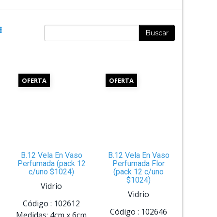
Buscar
OFERTA
OFERTA
B.12 Vela En Vaso
B.12 Vela En Vaso
Perfumada (pack 12
Perfumada Flor
c/uno $1024)
(pack 12 c/uno
$1024)
Vidrio
Vidrio
Código :
102612
Código :
102646
Medidas:
4cm
x
6cm