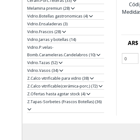
Cerám.Porc.Teteras (33)
Códi
Melamina premiun (28)
Medidas
Vidrio.Botellas gastronomicas (4)
Vidrio.Ensaladeras (3)
Vidrio.Frascos (28)
Vidrio.Jarras y botellas (14)
AR$ 
Vidrio.P.velas-
Bomb.Carameleras.Candelabros (10)
Vidrio.Tazas (52)
Vidrio.Vasos (34)
Z.Calco vitrificable para vidrio (38)
Z.Calco vitrificable(cerámica-porc.) (72)
Z.Ofertas hasta agotar stock (4)
Z.Tapas-Sorbetes (Frascos Botellas) (36)