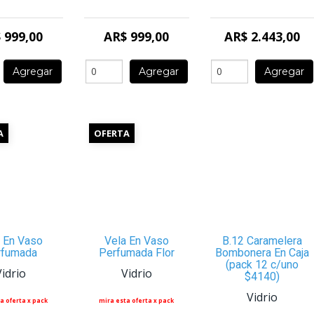
 999,00
AR$ 999,00
AR$ 2.443,00
Agregar
Agregar
Agregar
A
OFERTA
 En Vaso
Vela En Vaso
B.12 Caramelera
rfumada
Perfumada Flor
Bombonera En Caja
(pack 12 c/uno
Vidrio
Vidrio
$4140)
Vidrio
a oferta x pack
mira esta oferta x pack