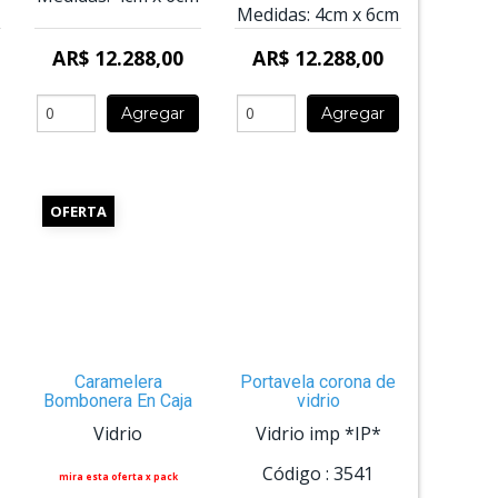
Medidas:
4cm
x
6cm
AR$ 12.288,00
AR$ 12.288,00
Agregar
Agregar
OFERTA
Caramelera
Portavela corona de
Bombonera En Caja
vidrio
Vidrio
Vidrio imp *IP*
Código :
3541
mira esta oferta x pack