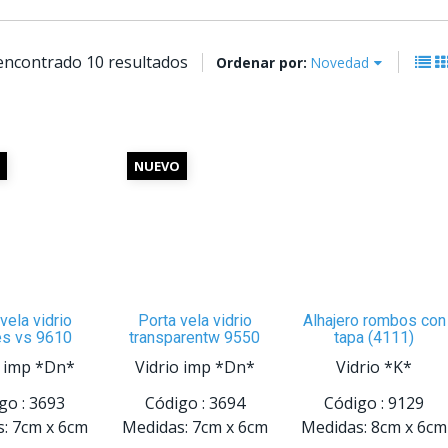
encontrado 10 resultados
Ordenar por:
Novedad
NUEVO
vela vidrio
Porta vela vidrio
Alhajero rombos con
es vs 9610
transparentw 9550
tapa (4111)
o imp *Dn*
Vidrio imp *Dn*
Vidrio *K*
go :
3693
Código :
3694
Código :
9129
:
7cm
x
6cm
Medidas:
7cm
x
6cm
Medidas:
8cm
x
6cm