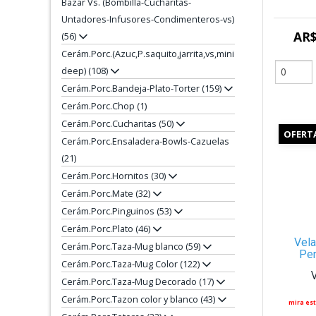
Bazar Vs. (Bombilla-Cucharitas-
Untadores-Infusores-Condimenteros-vs)
AR$
(56)
Cerám.Porc.(Azuc,P.saquito,jarrita,vs,mini
deep) (108)
Cerám.Porc.Bandeja-Plato-Torter (159)
Cerám.Porc.Chop (1)
Cerám.Porc.Cucharitas (50)
OFERT
Cerám.Porc.Ensaladera-Bowls-Cazuelas
(21)
Cerám.Porc.Hornitos (30)
Cerám.Porc.Mate (32)
Cerám.Porc.Pinguinos (53)
Cerám.Porc.Plato (46)
Vela
Cerám.Porc.Taza-Mug blanco (59)
Pe
Cerám.Porc.Taza-Mug Color (122)
Cerám.Porc.Taza-Mug Decorado (17)
Cerám.Porc.Tazon color y blanco (43)
mira est