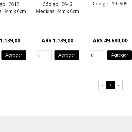
Código :
102609
go :
2612
Código :
2646
:
4cm
x
6cm
Medidas:
4cm
x
6cm
1.139,00
AR$ 1.139,00
AR$ 49.680,00
Agregar
Agregar
Agregar
«
1
»