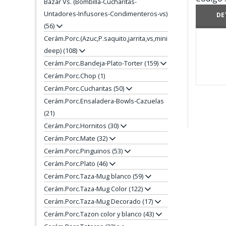
Bazar Vs. (Bombilla-Cucharitas-
Untadores-Infusores-Condimenteros-vs)
DE
(56)
Cerám.Porc.(Azuc,P.saquito,jarrita,vs,mini
deep) (108)
Cerám.Porc.Bandeja-Plato-Torter (159)
Cerám.Porc.Chop (1)
Cerám.Porc.Cucharitas (50)
Cerám.Porc.Ensaladera-Bowls-Cazuelas
(21)
Cerám.Porc.Hornitos (30)
Cerám.Porc.Mate (32)
Cerám.Porc.Pinguinos (53)
Cerám.Porc.Plato (46)
Cerám.Porc.Taza-Mug blanco (59)
Cerám.Porc.Taza-Mug Color (122)
Cerám.Porc.Taza-Mug Decorado (17)
Cerám.Porc.Tazon color y blanco (43)