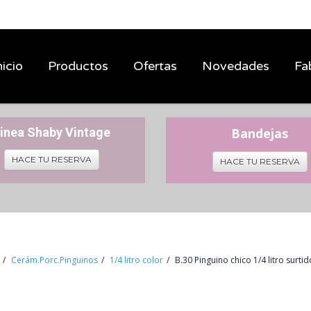
nicio
Productos
Ofertas
Novedades
Fa
inea Shaby Vintage
Bandejas
HACE TU RESERVA
HACE TU RESERVA
Cerám.Porc.Pinguinos
1/4 litro color
B.30 Pinguino chico 1/4 litro surti