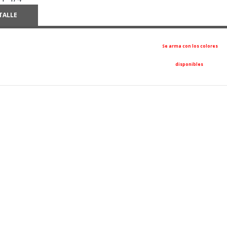
TALLE
Se arma con los colores
disponibles