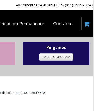
Av.Corrientes 2470 3ro.12
|
(011) 3535 - 7247
bricación Permanente
Contacto
Pinguinos
HACE TU RESERVA
do de color (pack 30 c/uno $5670)