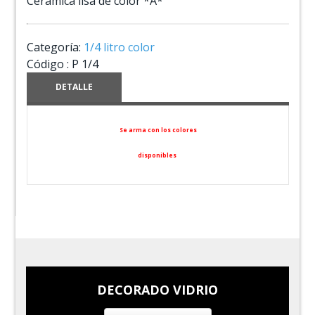
Ceramica lisa de color *A*
Categoría:
1/4 litro color
Código :
P 1/4
DETALLE
Se arma con los colores
disponibles
DECORADO VIDRIO