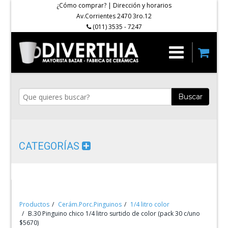
¿Cómo comprar?
|
Dirección y horarios
Av.Corrientes 2470 3ro.12
(011) 3535 - 7247
Buscar
CATEGORÍAS
Productos
Cerám.Porc.Pinguinos
1/4 litro color
B.30 Pinguino chico 1/4 litro surtido de color (pack 30 c/uno
$5670)