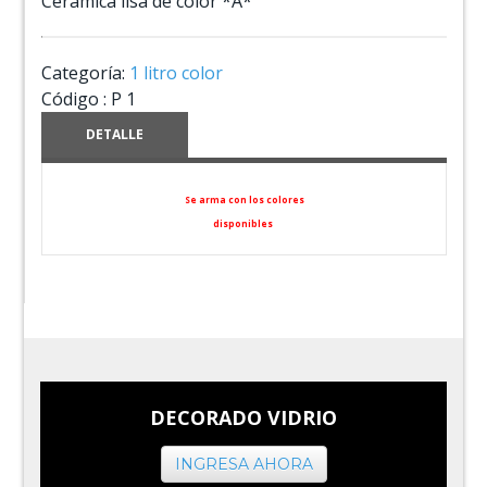
Ceramica lisa de color *A*
Categoría:
1 litro color
Código :
P 1
DETALLE
Se arma con los colores
disponibles
DECORADO VIDRIO
INGRESA AHORA