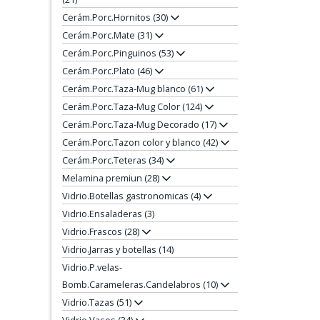
Cerám.Porc.Hornitos (30)
Cerám.Porc.Mate (31)
Cerám.Porc.Pinguinos (53)
Cerám.Porc.Plato (46)
Cerám.Porc.Taza-Mug blanco (61)
Cerám.Porc.Taza-Mug Color (124)
Cerám.Porc.Taza-Mug Decorado (17)
Cerám.Porc.Tazon color y blanco (42)
Cerám.Porc.Teteras (34)
Melamina premiun (28)
Vidrio.Botellas gastronomicas (4)
Vidrio.Ensaladeras (3)
Vidrio.Frascos (28)
Vidrio.Jarras y botellas (14)
Vidrio.P.velas-
Bomb.Carameleras.Candelabros (10)
Vidrio.Tazas (51)