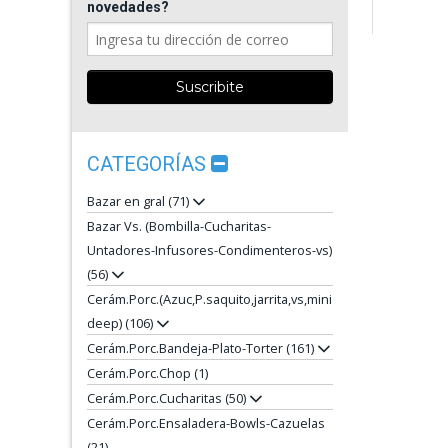
novedades?
CATEGORÍAS
Bazar en gral (71)
Bazar Vs. (Bombilla-Cucharitas-
Untadores-Infusores-Condimenteros-vs)
(56)
Cerám.Porc.(Azuc,P.saquito,jarrita,vs,mini
deep) (106)
Cerám.Porc.Bandeja-Plato-Torter (161)
Cerám.Porc.Chop (1)
Cerám.Porc.Cucharitas (50)
Cerám.Porc.Ensaladera-Bowls-Cazuelas
(21)