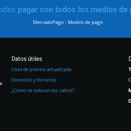
podes
pagar con todos los medios de
Datos útiles
Lista de precios actualizada
Dirección y Horarios
C
de
¿Cómo se colocan los calcos?
M
D