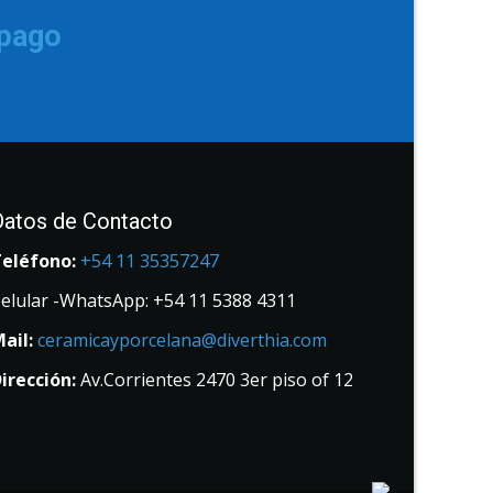
 pago
Datos de Contacto
Teléfono:
+54 11 35357247
elular -WhatsApp: +54 11 5388 4311
ail:
ceramicayporcelana@diverthia.com
irección:
Av.Corrientes 2470 3er piso of 12