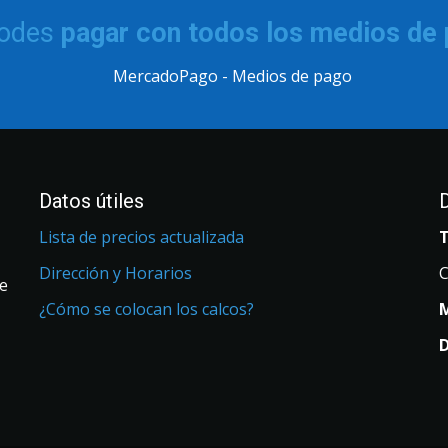
podes
pagar con todos los medios de
Datos útiles
Lista de precios actualizada
Dirección y Horarios
C
de
¿Cómo se colocan los calcos?
M
D