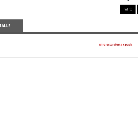
retro
TALLE
Mira esta oferta x pack