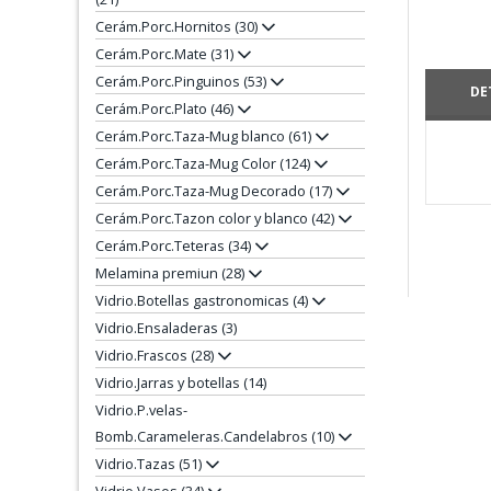
Cerám.Porc.Hornitos (30)
Cerám.Porc.Mate (31)
Cerám.Porc.Pinguinos (53)
DE
Cerám.Porc.Plato (46)
Cerám.Porc.Taza-Mug blanco (61)
Cerám.Porc.Taza-Mug Color (124)
Cerám.Porc.Taza-Mug Decorado (17)
Cerám.Porc.Tazon color y blanco (42)
Cerám.Porc.Teteras (34)
Melamina premiun (28)
Vidrio.Botellas gastronomicas (4)
Vidrio.Ensaladeras (3)
Vidrio.Frascos (28)
Vidrio.Jarras y botellas (14)
Vidrio.P.velas-
Bomb.Carameleras.Candelabros (10)
Vidrio.Tazas (51)