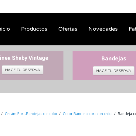
nicio
Productos
Ofertas
Novedades
Fa
inea Shaby Vintage
Bandejas
HACE TU RESERVA
HACE TU RESERVA
Cerám.Porc.Bandejas de color
Color Bandeja corazon chica
Bandeja c