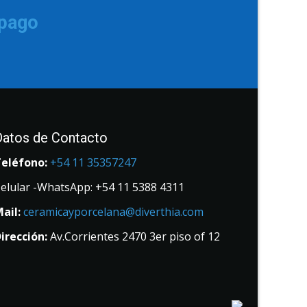
 pago
Datos de Contacto
Teléfono:
+54 11 35357247
elular -WhatsApp: +54 11 5388 4311
ail:
ceramicayporcelana@diverthia.com
irección:
Av.Corrientes 2470 3er piso of 12