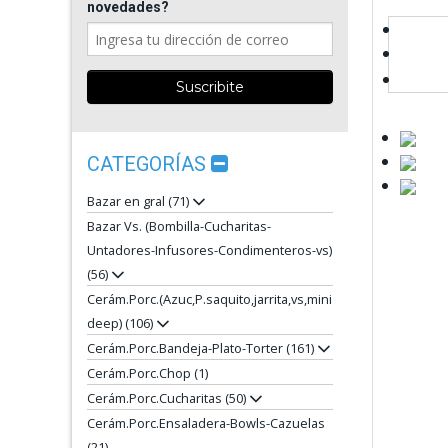
novedades?
CATEGORÍAS
Bazar en gral (71)
Bazar Vs. (Bombilla-Cucharitas-
Untadores-Infusores-Condimenteros-vs)
(56)
Cerám.Porc.(Azuc,P.saquito,jarrita,vs,mini
deep) (106)
Cerám.Porc.Bandeja-Plato-Torter (161)
Cerám.Porc.Chop (1)
Cerám.Porc.Cucharitas (50)
Cerám.Porc.Ensaladera-Bowls-Cazuelas
(21)