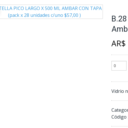
B.28
Amba
AR$ 
Vidrio 
Categor
Código 