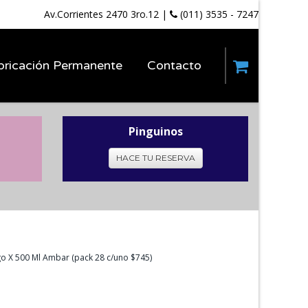
Av.Corrientes 2470 3ro.12
|
(011) 3535 - 7247
bricación Permanente
Contacto
Pinguinos
HACE TU RESERVA
rgo X 500 Ml Ambar (pack 28 c/uno $745)