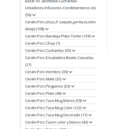
Bazar Vs. (Bombilla-Cucharitas-
Untadores-Infusores-Condimenteros-vs)
(56)
Cerám.Porc.(Azuc,P.saquito,jarrita,vs,mini
deep) (108)
Cerám.Porc.Bandeja-Plato-Torter (159)
Cerám.Porc.Chop (1)
Cerám.Porc.Cucharitas (50)
Cerám.Porc.Ensaladera-Bowls-Cazuelas
(21)
Cerám.Porc.Hornitos (30)
Cerám.Porc.Mate (32)
Cerám.Porc.Pinguinos (53)
Cerám.Porc.Plato (46)
Cerám.Porc.Taza-Mug blanco (59)
Cerám.Porc.Taza-Mug Color (122)
Cerám.Porc.Taza-Mug Decorado (17)
Cerám.Porc.Tazon color y blanco (43)