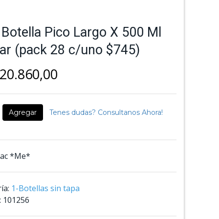
 Botella Pico Largo X 500 Ml
r (pack 28 c/uno $745)
20.860,00
Agregar
Tenes dudas? Consultanos Ahora!
nac *Me*
ía:
1-Botellas sin tapa
:
101256